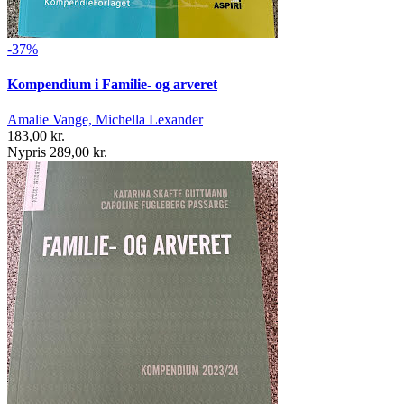
-37%
Kompendium i Familie- og arveret
Amalie Vange, Michella Lexander
183,00 kr.
Nypris 289,00 kr.