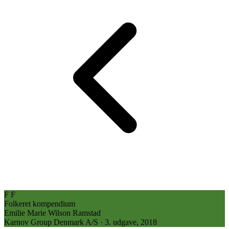
F
F
Folkeret
kompendium
Emilie Marie Wilson Ramstad
Karnov Group Denmark A/S · 3. udgave, 2018