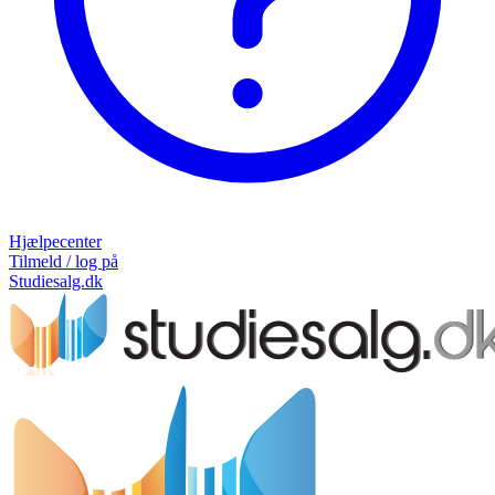
Hjælpecenter
Tilmeld / log på
Studiesalg.dk