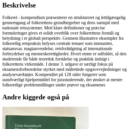
Beskrivelse
Folkeret - kompendium præsenterer en struktureret og lettilgængelig
gennemgang af folkerettens grundbegreber og dens samspil med
nationale retssystemer. Med klare definitioner og præcise
formuleringer gives et solidt overblik over folkerettens formål og
betydning i et globalt perspektiv. Gennem illustrative eksempler fra
folkeretlig retspraksis belyses centrale temaer som immunitet,
statsansvar, magtanvendelse, retsforfølgning af internationale
forbrydelser og menneskerettigheder. Hvert emne er udfoldet, så den
studerende får både teoretisk forståelse og praktisk indsigt i
folkerettens virkemåde. I denne 3. udgave er særligt fokus på
eksamensforberedelse styrket med målrettede opgavevejledninger og
analyseværktøjer. Kompendiet på 128 sider fungerer som
uundværligt hjælpemiddel for jurastuderende, der ønsker at mestre
folkeretlige problemstillinger under prøver og eksamener.
Andre kiggede også på