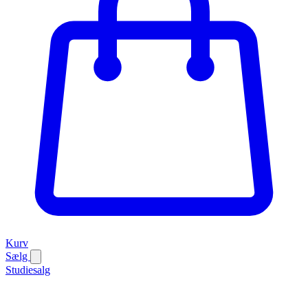
Kurv
Sælg
Studiesalg