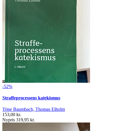
-52%
Straffeprocessens katekismus
Trine Baumbach, Thomas Elholm
153,00 kr.
Nypris 319,95 kr.