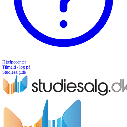
Hjælpecenter
Tilmeld / log på
Studiesalg.dk