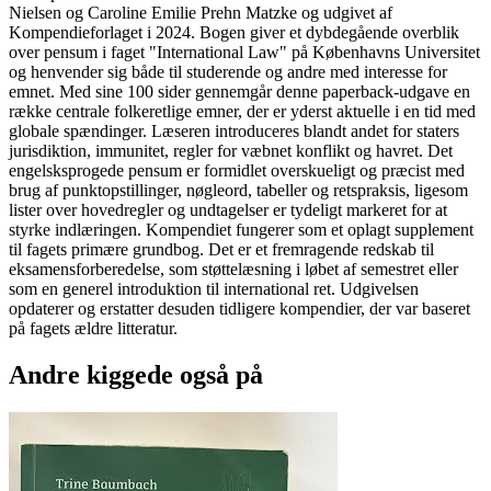
Nielsen og Caroline Emilie Prehn Matzke og udgivet af
Kompendieforlaget i 2024. Bogen giver et dybdegående overblik
over pensum i faget "International Law" på Københavns Universitet
og henvender sig både til studerende og andre med interesse for
emnet. Med sine 100 sider gennemgår denne paperback-udgave en
række centrale folkeretlige emner, der er yderst aktuelle i en tid med
globale spændinger. Læseren introduceres blandt andet for staters
jurisdiktion, immunitet, regler for væbnet konflikt og havret. Det
engelsksprogede pensum er formidlet overskueligt og præcist med
brug af punktopstillinger, nøgleord, tabeller og retspraksis, ligesom
lister over hovedregler og undtagelser er tydeligt markeret for at
styrke indlæringen. Kompendiet fungerer som et oplagt supplement
til fagets primære grundbog. Det er et fremragende redskab til
eksamensforberedelse, som støttelæsning i løbet af semestret eller
som en generel introduktion til international ret. Udgivelsen
opdaterer og erstatter desuden tidligere kompendier, der var baseret
på fagets ældre litteratur.
Andre kiggede også på