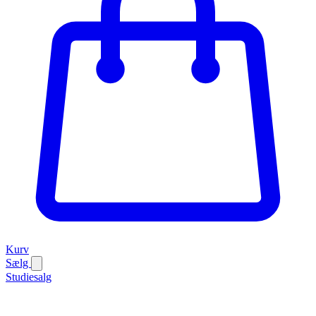
Kurv
Sælg
Studiesalg