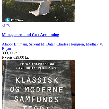
-37%
Management and Cost Accounting
Alnoor Bhimani, Srikant M. Datar, Charles Horngren, Madhav V.
Rajan
399,00 kr.
Nypris 629,00 kr.