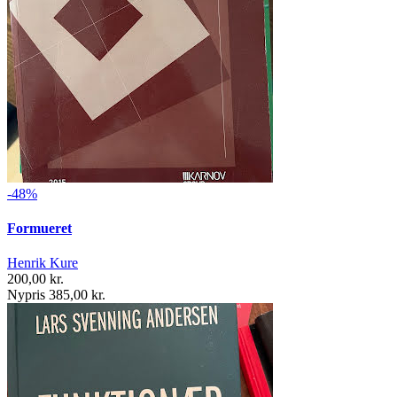
-48%
Formueret
Henrik Kure
200,00 kr.
Nypris 385,00 kr.