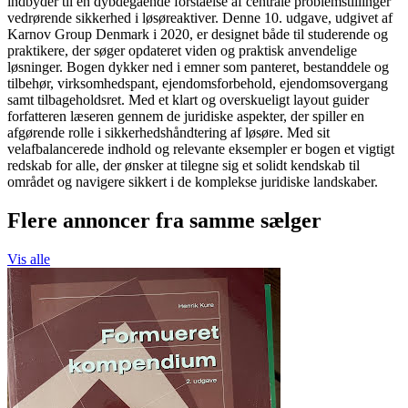
indbyder til en dybdegående forståelse af centrale problemstillinger
vedrørende sikkerhed i løsøreaktiver. Denne 10. udgave, udgivet af
Karnov Group Denmark i 2020, er designet både til studerende og
praktikere, der søger opdateret viden og praktisk anvendelige
løsninger. Bogen dykker ned i emner som panteret, bestanddele og
tilbehør, virksomhedspant, ejendomsforbehold, ejendomsovergang
samt tilbageholdsret. Med et klart og overskueligt layout guider
forfatteren læseren gennem de juridiske aspekter, der spiller en
afgørende rolle i sikkerhedshåndtering af løsøre. Med sit
velafbalancerede indhold og relevante eksempler er bogen et vigtigt
redskab for alle, der ønsker at tilegne sig et solidt kendskab til
området og navigere sikkert i de komplekse juridiske landskaber.
Flere annoncer fra samme sælger
Vis alle