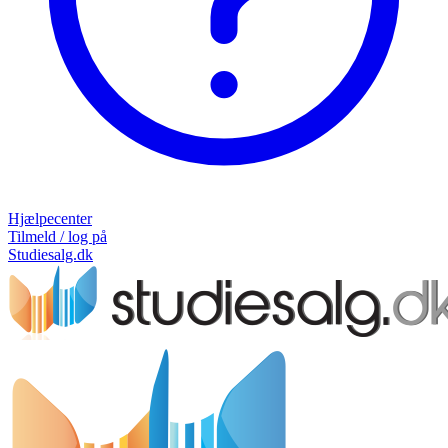
Hjælpecenter
Tilmeld / log på
Studiesalg.dk