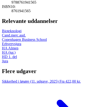
9788761941565
ISBN10:
8761941565
Relevante uddannelser
Bioteknologi
Cand.merc.aud.
Copenhagen Business School
Erhvervsjura
HA Almen
HA (jur.)
HD 1. del
Jura
Flere udgaver
Sikkerhed i løsøre (11. udgave, 2025)
Fra 422,00 kr.