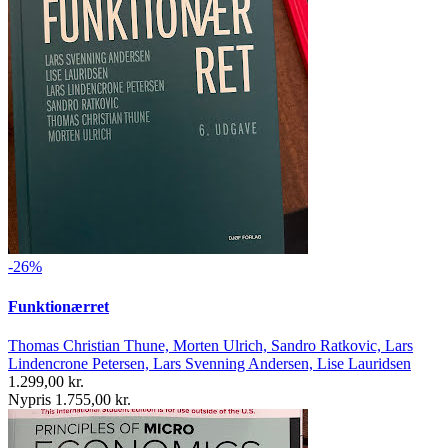
-26%
Funktionærret
Thomas Christian Thune, Morten Ulrich, Sandro Ratkovic, Lars
Lindencrone Petersen, Lars Svenning Andersen, Lise Lauridsen
1.299,00 kr.
Nypris 1.755,00 kr.