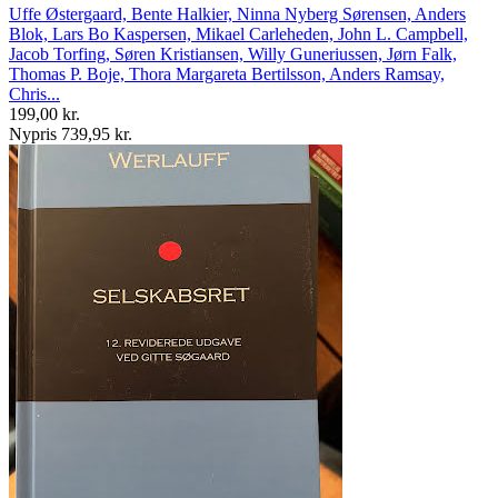
Uffe Østergaard, Bente Halkier, Ninna Nyberg Sørensen, Anders
Blok, Lars Bo Kaspersen, Mikael Carleheden, John L. Campbell,
Jacob Torfing, Søren Kristiansen, Willy Guneriussen, Jørn Falk,
Thomas P. Boje, Thora Margareta Bertilsson, Anders Ramsay,
Chris...
199,00 kr.
Nypris 739,95 kr.