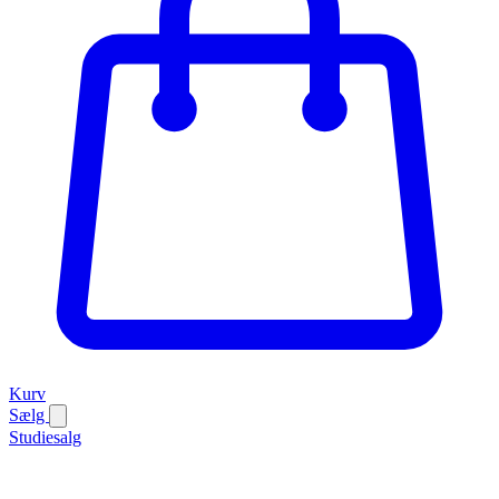
Kurv
Sælg
Studiesalg