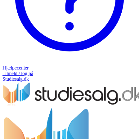
Hjælpecenter
Tilmeld / log på
Studiesalg.dk