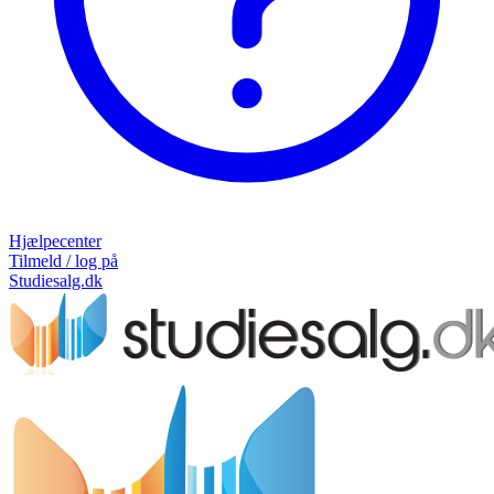
Hjælpecenter
Tilmeld / log på
Studiesalg.dk