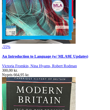
-55%
An Introduction to Language (w/ MLA9E Updates)
Victoria Fromkin, Nina Hyams, Robert Rodman
300,00 kr.
Nypris 664,95 kr.