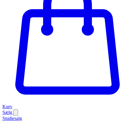
Kurv
Sælg
Studiesalg