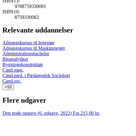
ISBN13:
9788759330081
ISBN10:
8759330082
Relevante uddannelser
Adgangskursus til Ingeniør
Adgangskursus til Maskinmester
Administrationsbachelor
Bioanalytiker
Bygningskonstruktør
Cand.mag.
Cand.pæd. i Pædagogisk Sociologi
Cand.soc.
+53
Flere udgaver
Den gode opgave (6. udgave, 2022)
Fra 215,00 kr.