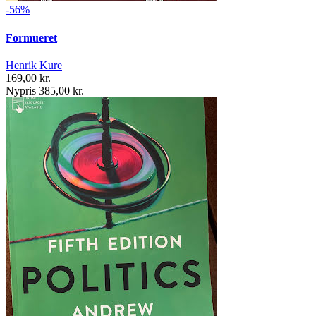
-56%
Formueret
Henrik Kure
169,00 kr.
Nypris 385,00 kr.