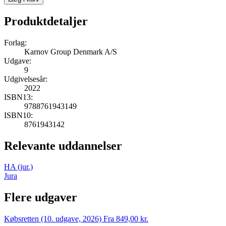
Produktdetaljer
Forlag:
Karnov Group Denmark A/S
Udgave:
9
Udgivelsesår:
2022
ISBN13:
9788761943149
ISBN10:
8761943142
Relevante uddannelser
HA (jur.)
Jura
Flere udgaver
Købsretten (10. udgave, 2026)
Fra 849,00 kr.