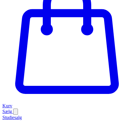
Kurv
Sælg
Studiesalg