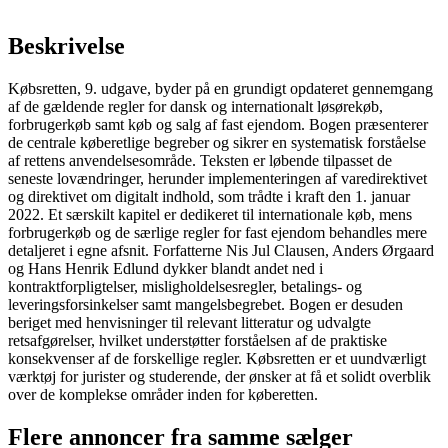
Beskrivelse
Købsretten, 9. udgave, byder på en grundigt opdateret gennemgang
af de gældende regler for dansk og internationalt løsørekøb,
forbrugerkøb samt køb og salg af fast ejendom. Bogen præsenterer
de centrale køberetlige begreber og sikrer en systematisk forståelse
af rettens anvendelsesområde. Teksten er løbende tilpasset de
seneste lovændringer, herunder implementeringen af varedirektivet
og direktivet om digitalt indhold, som trådte i kraft den 1. januar
2022. Et særskilt kapitel er dedikeret til internationale køb, mens
forbrugerkøb og de særlige regler for fast ejendom behandles mere
detaljeret i egne afsnit. Forfatterne Nis Jul Clausen, Anders Ørgaard
og Hans Henrik Edlund dykker blandt andet ned i
kontraktforpligtelser, misligholdelsesregler, betalings- og
leveringsforsinkelser samt mangelsbegrebet. Bogen er desuden
beriget med henvisninger til relevant litteratur og udvalgte
retsafgørelser, hvilket understøtter forståelsen af de praktiske
konsekvenser af de forskellige regler. Købsretten er et uundværligt
værktøj for jurister og studerende, der ønsker at få et solidt overblik
over de komplekse områder inden for køberetten.
Flere annoncer fra samme sælger