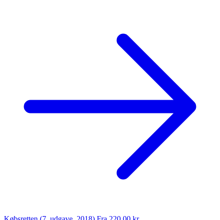
Købsretten (7. udgave, 2018)
Fra 220,00 kr.