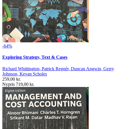
-64%
Exploring Strategy, Text & Cases
Richard Whittington, Patrick Regnér, Duncan Angwin, Gerry
Johnson, Kevan Scholes
259,00 kr.
Nypris 719,00 kr.