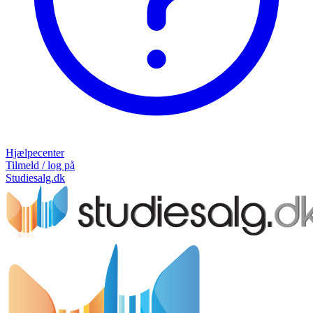
Hjælpecenter
Tilmeld / log på
Studiesalg.dk