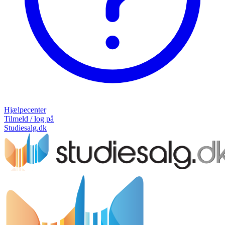
Hjælpecenter
Tilmeld / log på
Studiesalg.dk