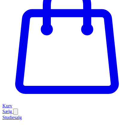
Kurv
Sælg
Studiesalg