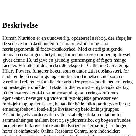
Beskrivelse
Human Nutrition er en uundværlig, opdateret lærebog, der afspejler
de seneste fremskridt inden for ernæringsforskning - fra
næringsgenomik til fødevaresikkerhed. Med et stadigt stigende
fokus på ernæringens betydning for menneskers sundhed og trivsel
giver denne 13. udgave en grundig gennemgang af fagets mange
facetter. Forfattet af de anerkendte eksperter Catherine Geissler og
Hilary Powers, fungerer bogen som et autoritativt opslagsværk for
studerende på ernærings- og sundhedsuddannelser samt som en
værdifuld reference for alle, der arbejder professionelt med ernæring
og beslægtede områder. Teksten indledes med et dybdegående kig
på fødevarers kemiske sammensætning og næringsstoffernes
egenskaber, bevæger sig videre til fysiologiske processer ved
fordøjelse og optagelse, og behandler både mikronæringsstoffer og
ernæringsbehov i forskellige livsfaser og befolkningsgrupper.
Afslutningsvis vurderes den videnskabelige dokumentation for
sammenhængen mellem kost og sygdomsrisiko, og bogen afrundes
med et overblik over folkesundhedsorienteret ernæring. Til bogen
hører et omfattende Online Resource Centre, som indeholder: