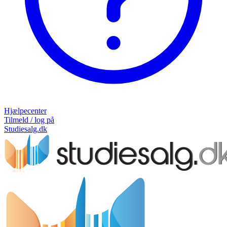
Hjælpecenter
Tilmeld / log på
Studiesalg.dk