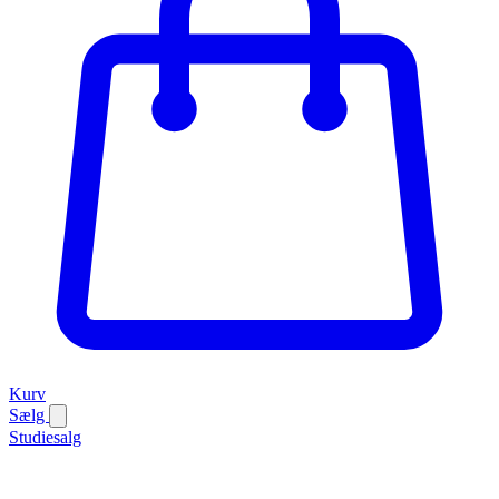
Kurv
Sælg
Studiesalg