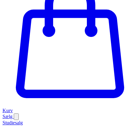
Kurv
Sælg
Studiesalg