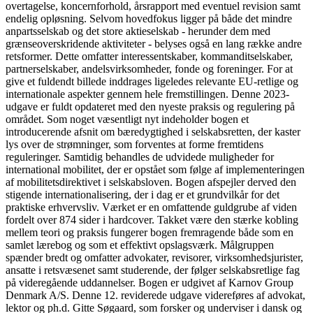
overtagelse, koncernforhold, årsrapport med eventuel revision samt
endelig opløsning. Selvom hovedfokus ligger på både det mindre
anpartsselskab og det store aktieselskab - herunder dem med
grænseoverskridende aktiviteter - belyses også en lang række andre
retsformer. Dette omfatter interessentskaber, kommanditselskaber,
partnerselskaber, andelsvirksomheder, fonde og foreninger. For at
give et fuldendt billede inddrages ligeledes relevante EU-retlige og
internationale aspekter gennem hele fremstillingen. Denne 2023-
udgave er fuldt opdateret med den nyeste praksis og regulering på
området. Som noget væsentligt nyt indeholder bogen et
introducerende afsnit om bæredygtighed i selskabsretten, der kaster
lys over de strømninger, som forventes at forme fremtidens
reguleringer. Samtidig behandles de udvidede muligheder for
international mobilitet, der er opstået som følge af implementeringen
af mobilitetsdirektivet i selskabsloven. Bogen afspejler derved den
stigende internationalisering, der i dag er et grundvilkår for det
praktiske erhvervsliv. Værket er en omfattende guldgrube af viden
fordelt over 874 sider i hardcover. Takket være den stærke kobling
mellem teori og praksis fungerer bogen fremragende både som en
samlet lærebog og som et effektivt opslagsværk. Målgruppen
spænder bredt og omfatter advokater, revisorer, virksomhedsjurister,
ansatte i retsvæsenet samt studerende, der følger selskabsretlige fag
på videregående uddannelser. Bogen er udgivet af Karnov Group
Denmark A/S. Denne 12. reviderede udgave videreføres af advokat,
lektor og ph.d. Gitte Søgaard, som forsker og underviser i dansk og