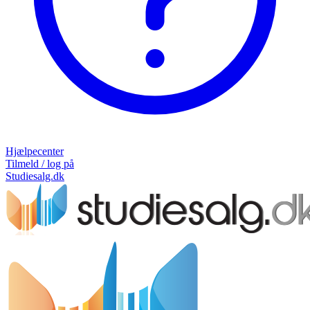
Hjælpecenter
Tilmeld / log på
Studiesalg.dk