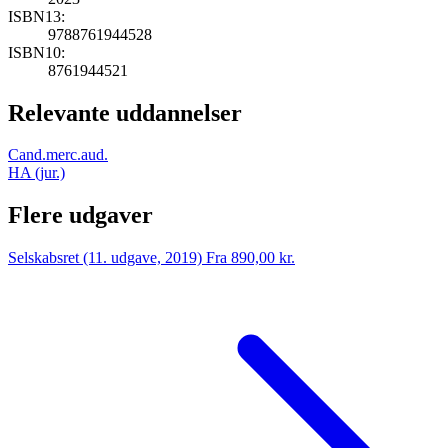
ISBN13:
9788761944528
ISBN10:
8761944521
Relevante uddannelser
Cand.merc.aud.
HA (jur.)
Flere udgaver
Selskabsret (11. udgave, 2019)
Fra 890,00 kr.