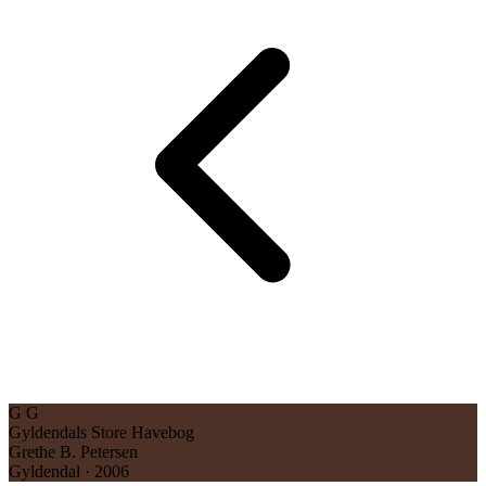
G
G
Gyldendals Store Havebog
Grethe B. Petersen
Gyldendal · 2006