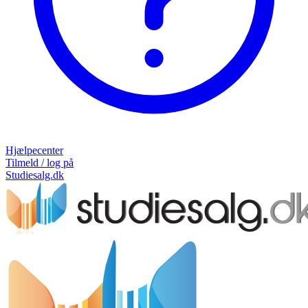
Hjælpecenter
Tilmeld / log på
Studiesalg.dk