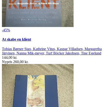
-45%
At skabe en klient
Tobias Børner Stax, Kathrine Vitus, Kaspar Villadsen, Margaretha
Järvinen, Nanna Mik-meyer, Turf Böcker Jakobsen, Tine Egelund
144,00 kr.
Nypris 260,00 kr.