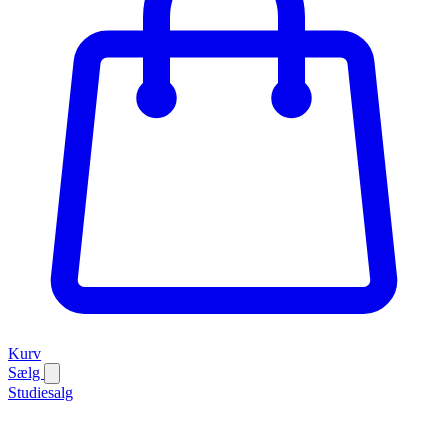
Kurv
Sælg
Studiesalg