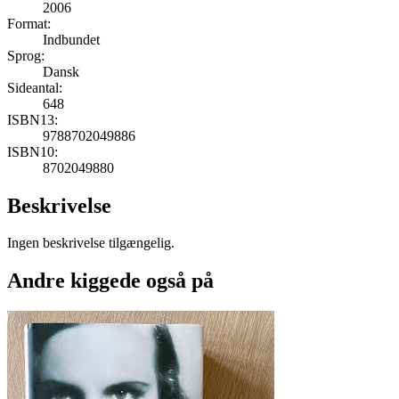
2006
Format:
Indbundet
Sprog:
Dansk
Sideantal:
648
ISBN13:
9788702049886
ISBN10:
8702049880
Beskrivelse
Ingen beskrivelse tilgængelig.
Andre kiggede også på