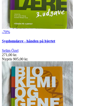
-70%
Sygdomslære - hånden på hjertet
Selim Özel
271,00 kr.
Nypris 905,00 kr.