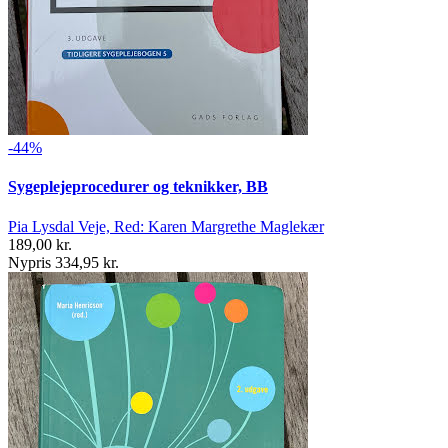
-44%
Sygeplejeprocedurer og teknikker, BB
Pia Lysdal Veje, Red: Karen Margrethe Maglekær
189,00 kr.
Nypris 334,95 kr.