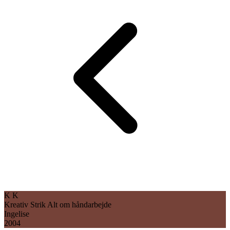
K
K
Kreativ Strik
Alt om håndarbejde
Ingelise
2004