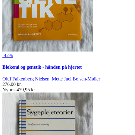
-42%
Biokemi og genetik - hånden på hjertet
Oluf Falkenberg Nielsen, Mette Juel Bojsen-Møller
276,00 kr.
Nypris 479,95 kr.