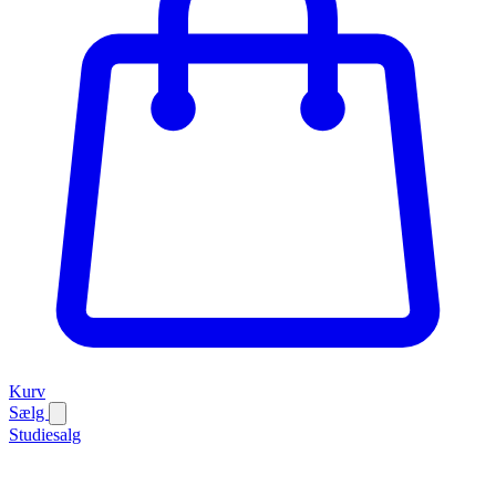
Kurv
Sælg
Studiesalg