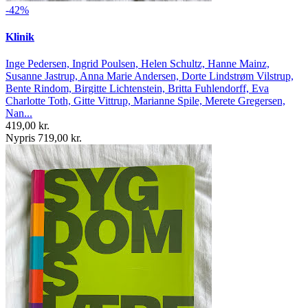
-42%
Klinik
Inge Pedersen, Ingrid Poulsen, Helen Schultz, Hanne Mainz,
Susanne Jastrup, Anna Marie Andersen, Dorte Lindstrøm Vilstrup,
Bente Rindom, Birgitte Lichtenstein, Britta Fuhlendorff, Eva
Charlotte Toth, Gitte Vittrup, Marianne Spile, Merete Gregersen,
Nan...
419,00 kr.
Nypris 719,00 kr.