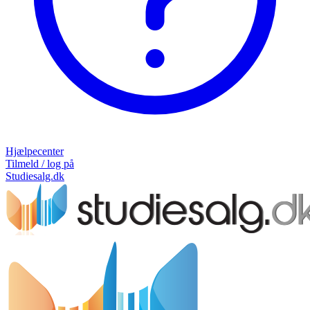
Hjælpecenter
Tilmeld / log på
Studiesalg.dk