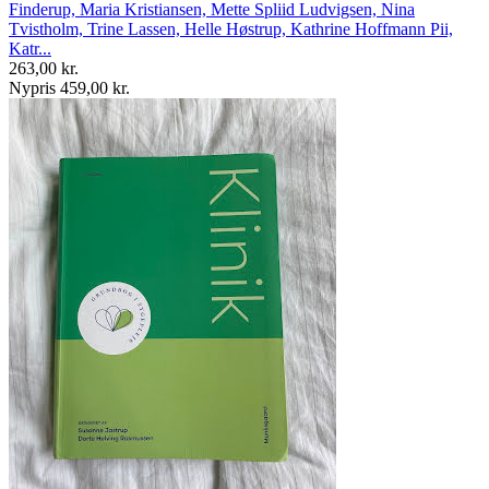
Finderup, Maria Kristiansen, Mette Spliid Ludvigsen, Nina
Tvistholm, Trine Lassen, Helle Høstrup, Kathrine Hoffmann Pii,
Katr...
263,00 kr.
Nypris 459,00 kr.