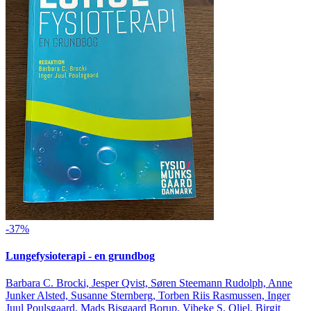
-37%
Lungefysioterapi - en grundbog
Barbara C. Brocki, Jesper Qvist, Søren Steemann Rudolph, Anne
Junker Alsted, Susanne Sternberg, Torben Riis Rasmussen, Inger
Juul Poulsgaard, Mads Bisgaard Borup, Vibeke S. Oliel, Birgit