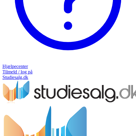
Hjælpecenter
Tilmeld / log på
Studiesalg.dk