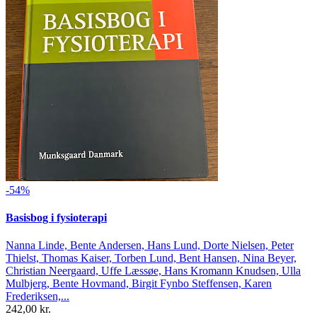
-54%
Basisbog i fysioterapi
Nanna Linde, Bente Andersen, Hans Lund, Dorte Nielsen, Peter
Thielst, Thomas Kaiser, Torben Lund, Bent Hansen, Nina Beyer,
Christian Neergaard, Uffe Læssøe, Hans Kromann Knudsen, Ulla
Mulbjerg, Bente Hovmand, Birgit Fynbo Steffensen, Karen
Frederiksen,...
242,00 kr.