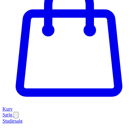
Kurv
Sælg
Studiesalg