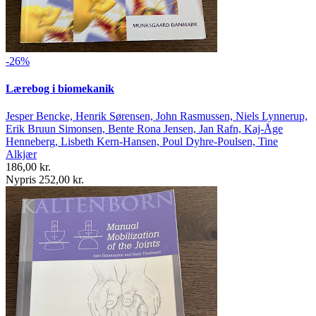
-26%
Lærebog i biomekanik
Jesper Bencke, Henrik Sørensen, John Rasmussen, Niels Lynnerup,
Erik Bruun Simonsen, Bente Rona Jensen, Jan Rafn, Kaj-Åge
Henneberg, Lisbeth Kern-Hansen, Poul Dyhre-Poulsen, Tine
Alkjær
186,00 kr.
Nypris 252,00 kr.