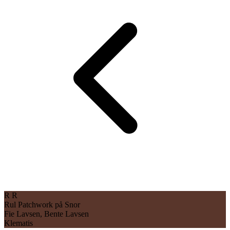
R
R
Rul Patchwork på Snor
Fie Lavsen, Bente Lavsen
Klematis