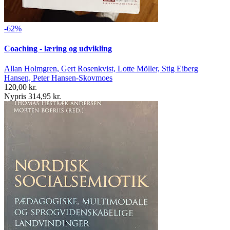
-62%
Coaching - læring og udvikling
Allan Holmgren, Gert Rosenkvist, Lotte Möller, Stig Eiberg
Hansen, Peter Hansen-Skovmoes
120,00 kr.
Nypris 314,95 kr.