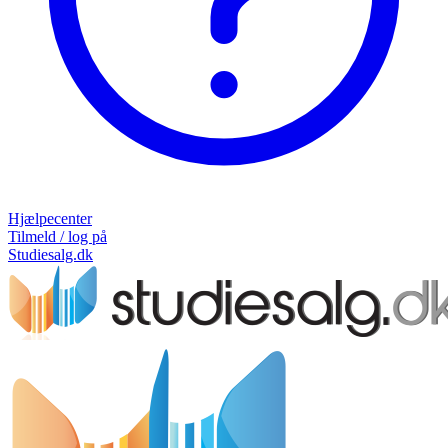
Hjælpecenter
Tilmeld / log på
Studiesalg.dk