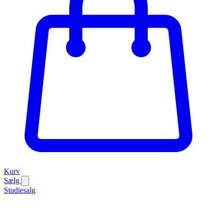
Kurv
Sælg
Studiesalg