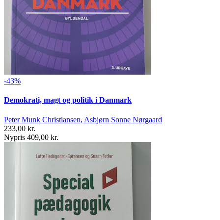
-43%
Demokrati, magt og politik i Danmark
Peter Munk Christiansen, Asbjørn Sonne Nørgaard
233,00 kr.
Nypris 409,00 kr.