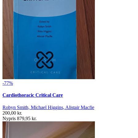
-77%
Cardiothoracic Critical Care
Robyn Smith, Michael Higgins, Alistair Macfie
200,00 kr.
Nypris 879,95 kr.