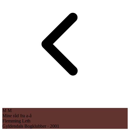
M
M
Mine råd fra a-å
Flemming Leth
Gyldendals Bogklubber · 2001