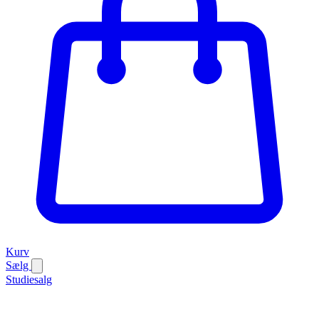
Kurv
Sælg
Studiesalg