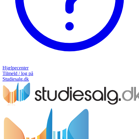
Hjælpecenter
Tilmeld / log på
Studiesalg.dk