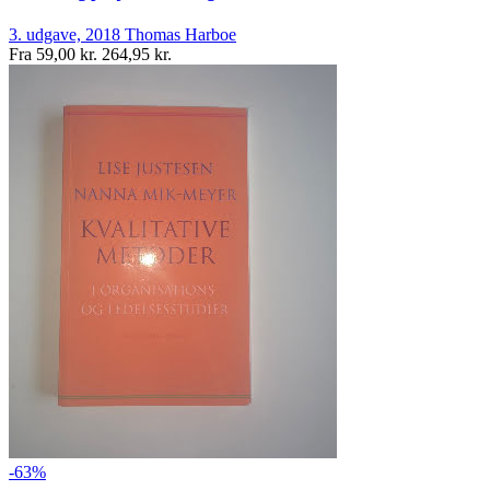
3. udgave, 2018
Thomas Harboe
Fra
59,00 kr.
264,95 kr.
-63%