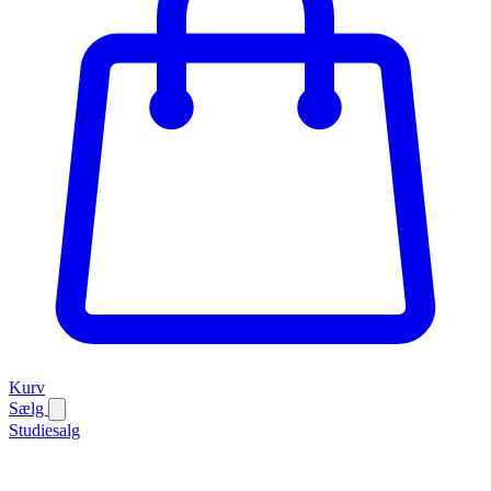
Kurv
Sælg
Studiesalg