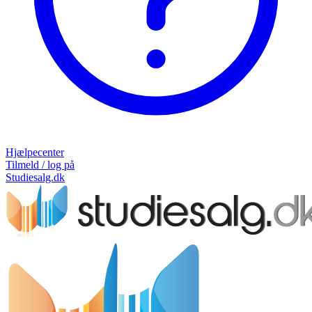
Hjælpecenter
Tilmeld / log på
Studiesalg.dk