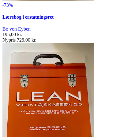
-73%
Lærebog i erstatningsret
Bo von Eyben
195,00 kr.
Nypris 725,00 kr.