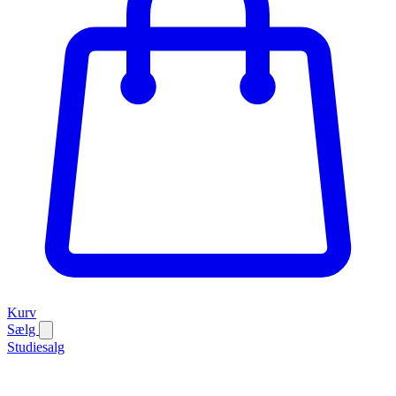
Kurv
Sælg
Studiesalg