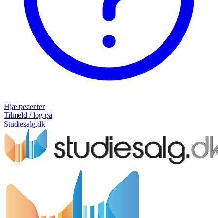
Hjælpecenter
Tilmeld / log på
Studiesalg.dk