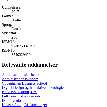
3
Udgivelsesår:
2017
Format:
Hæftet
Sprog:
Dansk
Sideantal:
256
ISBN13:
9788759329450
ISBN10:
8759329459
Relevante uddannelser
Administrationsbachelor
Administrationsøkonom
Copenhagen Business School
Digital Design og Interaktive Teknologier
Erhvervsøkonomi, HA
Folkesundhedsvidenskab
IKT-Ingeniør
Katastrofe- og Risikomanager