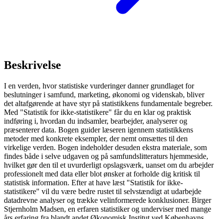
Beskrivelse
I en verden, hvor statistiske vurderinger danner grundlaget for
beslutninger i samfund, marketing, økonomi og videnskab, bliver
det altafgørende at have styr på statistikkens fundamentale begreber.
Med "Statistik for ikke-statistikere" får du en klar og praktisk
indføring i, hvordan du indsamler, bearbejder, analyserer og
præsenterer data. Bogen guider læseren igennem statistikkens
metoder med konkrete eksempler, der nemt omsættes til den
virkelige verden. Bogen indeholder desuden ekstra materiale, som
findes både i selve udgaven og på samfundslitteraturs hjemmeside,
hvilket gør den til et uvurderligt opslagsværk, uanset om du arbejder
professionelt med data eller blot ønsker at forholde dig kritisk til
statistisk information. Efter at have læst "Statistik for ikke-
statistikere" vil du være bedre rustet til selvstændigt at udarbejde
datadrevne analyser og trække velinformerede konklusioner. Birger
Stjernholm Madsen, en erfaren statistiker og underviser med mange
års erfaring fra blandt andet Økonomisk Institut ved Københavns