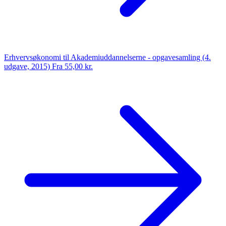
Erhvervsøkonomi til Akademiuddannelserne - opgavesamling (4.
udgave, 2015)
Fra 55,00 kr.