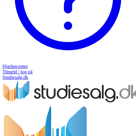
Hjælpecenter
Tilmeld / log på
Studiesalg.dk