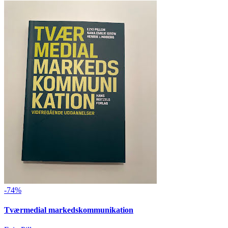
-74%
Tværmedial markedskommunikation