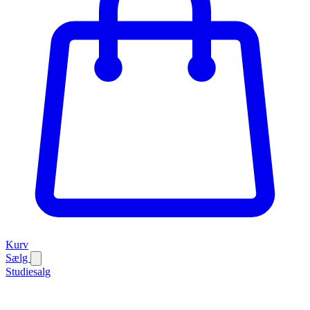
Kurv
Sælg
Studiesalg