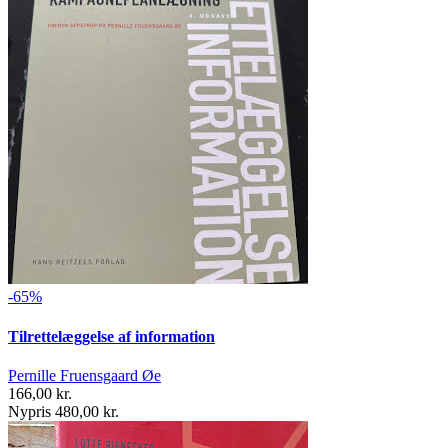
-65%
Tilrettelæggelse af information
Pernille Fruensgaard Øe
166,00 kr.
Nypris 480,00 kr.