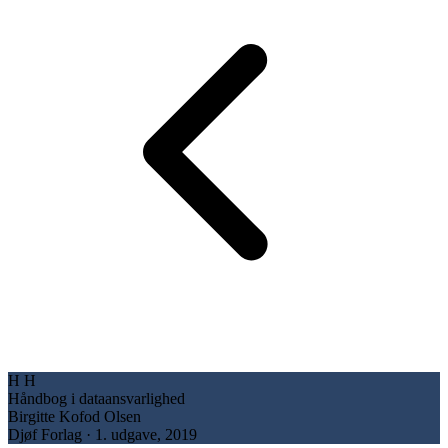
H
H
Håndbog i dataansvarlighed
Birgitte Kofod Olsen
Djøf Forlag · 1. udgave, 2019