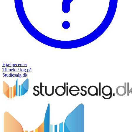
Hjælpecenter
Tilmeld / log på
Studiesalg.dk