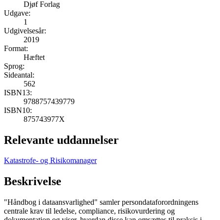
Djøf Forlag
Udgave:
1
Udgivelsesår:
2019
Format:
Hæftet
Sprog:
Sideantal:
562
ISBN13:
9788757439779
ISBN10:
875743977X
Relevante uddannelser
Katastrofe- og Risikomanager
Beskrivelse
"Håndbog i dataansvarlighed" samler persondataforordningens
centrale krav til ledelse, compliance, risikovurdering og
dokumentation og viser, hvordan disse kan omsættes til praksis i