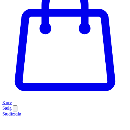
Kurv
Sælg
Studiesalg