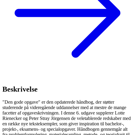
Beskrivelse
"Den gode opgave" er den opdaterede håndbog, der støtter
studerende på videregående uddannelser med at mestre de mange
facetter af opgaveskrivningen. I denne 6. udgave supplerer Lotte
Rienecker og Peter Stray Jörgensen de veletablerede redskaber med
en række nye teksteksempler, som giver inspiration til bachelor-,
projekt-, eksamens- og specialopgaver. Håndbogen gennemgår alt
fra problemformulering, materialesamling, metode- og teoriafsnit til