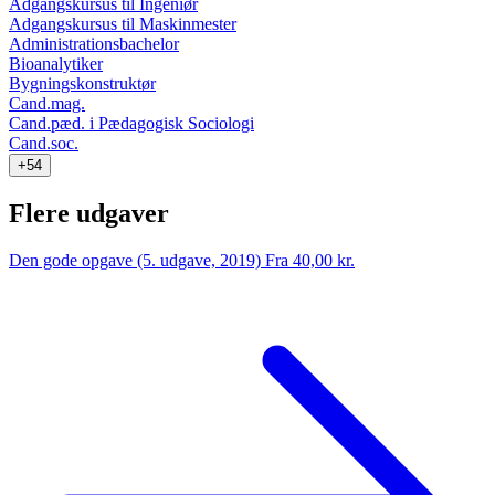
Adgangskursus til Ingeniør
Adgangskursus til Maskinmester
Administrationsbachelor
Bioanalytiker
Bygningskonstruktør
Cand.mag.
Cand.pæd. i Pædagogisk Sociologi
Cand.soc.
+54
Flere udgaver
Den gode opgave (5. udgave, 2019)
Fra 40,00 kr.