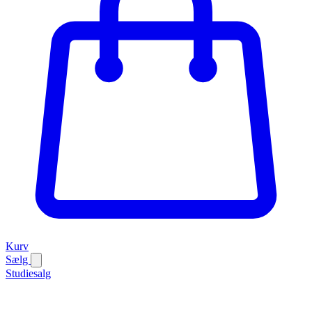
Kurv
Sælg
Studiesalg