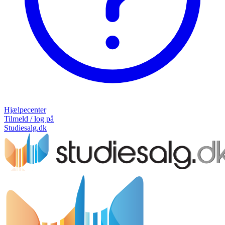
Hjælpecenter
Tilmeld / log på
Studiesalg.dk