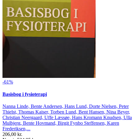
-61%
Basisbog i fysioterapi
Nanna Linde, Bente Andersen, Hans Lund, Dorte Nielsen, Peter
Thielst, Thomas Kaiser, Torben Lund, Bent Hansen, Nina Beyer,
Christian Neergaard, Uffe Læssøe, Hans Kromann Knudsen, Ulla
Mulbjerg, Bente Hovmand, Birgit Fynbo Steffensen, Karen
Frederiksen,...
206,00 kr.