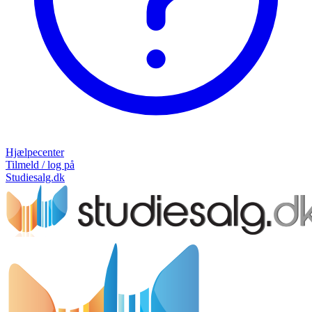
Hjælpecenter
Tilmeld / log på
Studiesalg.dk