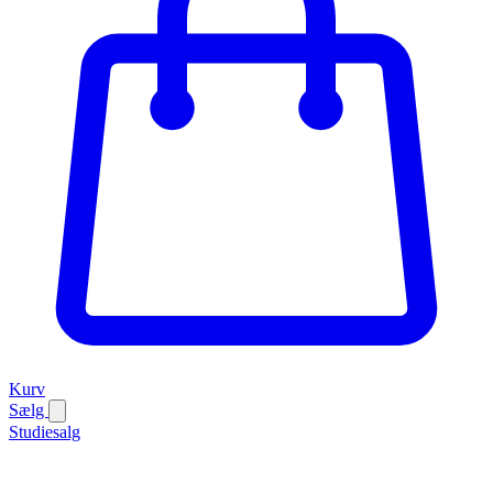
Kurv
Sælg
Studiesalg