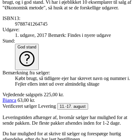
brugt, og i god stand. Vi har i øjeblikket 10 eksemplarer til salg af
"Økonomisk metode", så husk at se de forskellige udgaver.
ISBN13:
9788741264745
Udgave:
1. udgave, 2017
Bemærk: Findes i nyere udgave
Stand:
God stand
Bemærkning fra sælger:
Købt brugt, så tidligere ejer har skrevet navn og nummer i.
Fejler ellers intet ud over almindelig slitage
Vejledende salgspris
225,00 kr.
Bianca
63,00 kr.
Verificeret sælger
Levering
11.-17. august
Leveringstiden afhænger af, hvornår sælger har mulighed for at
sende pakken. De fleste pakker afsendes inden for 1-2 dage.
Du har mulighed for at skrive til sælger og forespørge hurtig
afsendelse, efter du har lagt bestillingen.