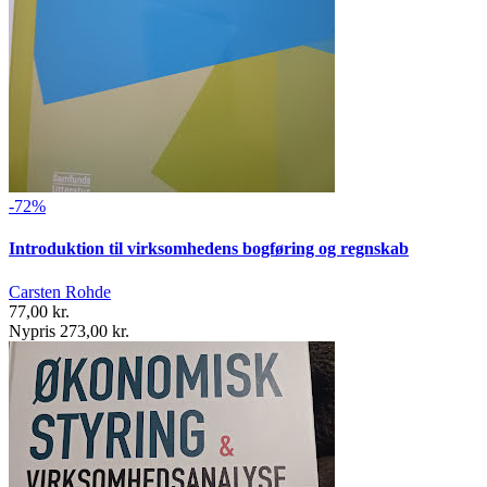
-72%
Introduktion til virksomhedens bogføring og regnskab
Carsten Rohde
77,00 kr.
Nypris 273,00 kr.