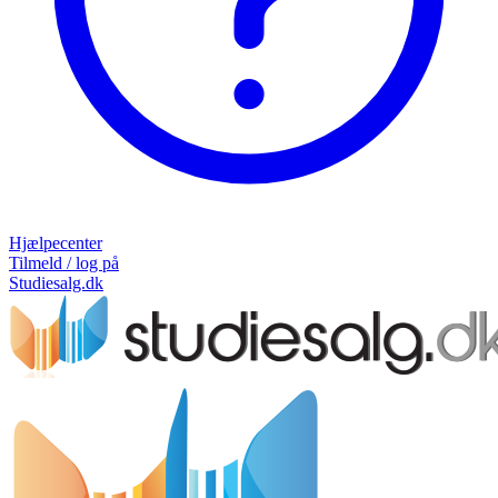
Hjælpecenter
Tilmeld / log på
Studiesalg.dk