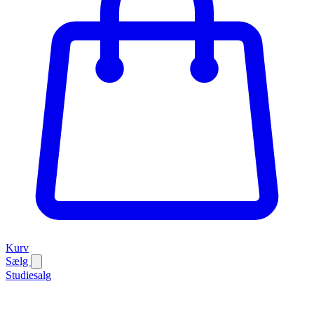
Kurv
Sælg
Studiesalg