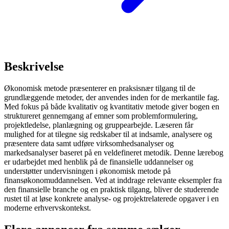
Beskrivelse
Økonomisk metode præsenterer en praksisnær tilgang til de
grundlæggende metoder, der anvendes inden for de merkantile fag.
Med fokus på både kvalitativ og kvantitativ metode giver bogen en
struktureret gennemgang af emner som problemformulering,
projektledelse, planlægning og gruppearbejde. Læseren får
mulighed for at tilegne sig redskaber til at indsamle, analysere og
præsentere data samt udføre virksomhedsanalyser og
markedsanalyser baseret på en veldefineret metodik. Denne lærebog
er udarbejdet med henblik på de finansielle uddannelser og
understøtter undervisningen i økonomisk metode på
finansøkonomuddannelsen. Ved at inddrage relevante eksempler fra
den finansielle branche og en praktisk tilgang, bliver de studerende
rustet til at løse konkrete analyse- og projektrelaterede opgaver i en
moderne erhvervskontekst.