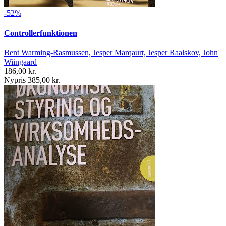
-52%
Controllerfunktionen
Bent Warming-Rasmussen, Jesper Marqaurt, Jesper Raalskov, John
Wiingaard
186,00 kr.
Nypris 385,00 kr.