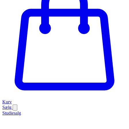
Kurv
Sælg
Studiesalg