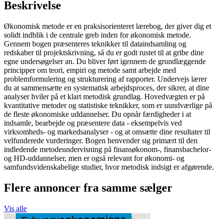
Beskrivelse
Økonomisk metode er en praksisorienteret lærebog, der giver dig et
solidt indblik i de centrale greb inden for økonomisk metode.
Gennem bogen præsenteres teknikker til dataindsamling og
redskaber til projektskrivning, så du er godt rustet til at gribe dine
egne undersøgelser an. Du bliver ført igennem de grundlæggende
principper om teori, empiri og metode samt arbejde med
problemformulering og strukturering af rapporter. Undervejs lærer
du at sammensætte en systematisk arbejdsproces, der sikrer, at dine
analyser hviler på et klart metodisk grundlag. Hovedvægten er på
kvantitative metoder og statistiske teknikker, som er uundværlige på
de fleste økonomiske uddannelser. Du opnår færdigheder i at
indsamle, bearbejde og præsentere data - eksempelvis ved
virksomheds- og markedsanalyser - og at omsætte dine resultater til
velfunderede vurderinger. Bogen henvender sig primært til den
indledende metodeundervisning på finansøkonom-, finansbachelor-
og HD-uddannelser, men er også relevant for økonomi- og
samfundsvidenskabelige studier, hvor metodisk indsigt er afgørende.
Flere annoncer fra samme sælger
Vis alle