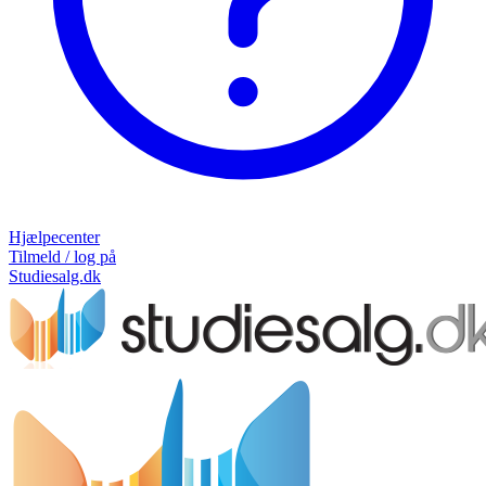
Hjælpecenter
Tilmeld / log på
Studiesalg.dk