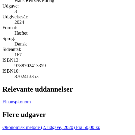
Hans Reitzels Forlag
Udgave:
3
Udgivelsesår:
2024
Format:
Hæftet
Sprog:
Dansk
Sideantal:
167
ISBN13:
9788702413359
ISBN10:
8702413353
Relevante uddannelser
Finansøkonom
Flere udgaver
Økonomisk metode (2. udgave, 2020)
Fra 50,00 kr.