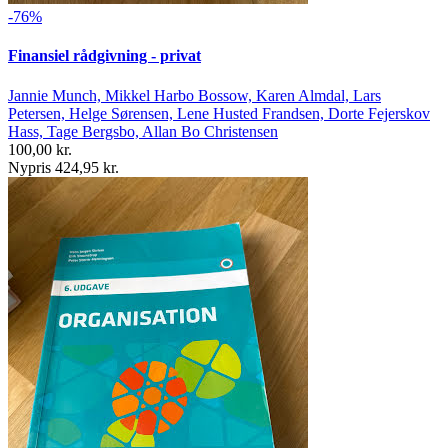
-76%
Finansiel rådgivning - privat
Jannie Munch, Mikkel Harbo Bossow, Karen Almdal, Lars
Petersen, Helge Sørensen, Lene Husted Frandsen, Dorte Fejerskov
Hass, Tage Bergsbo, Allan Bo Christensen
100,00 kr.
Nypris 424,95 kr.