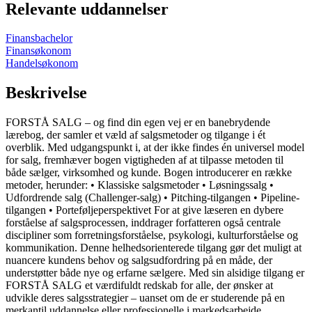
Relevante uddannelser
Finansbachelor
Finansøkonom
Handelsøkonom
Beskrivelse
FORSTÅ SALG – og find din egen vej er en banebrydende
lærebog, der samler et væld af salgsmetoder og tilgange i ét
overblik. Med udgangspunkt i, at der ikke findes én universel model
for salg, fremhæver bogen vigtigheden af at tilpasse metoden til
både sælger, virksomhed og kunde. Bogen introducerer en række
metoder, herunder: • Klassiske salgsmetoder • Løsningssalg •
Udfordrende salg (Challenger-salg) • Pitching-tilgangen • Pipeline-
tilgangen • Porteføljeperspektivet For at give læseren en dybere
forståelse af salgsprocessen, inddrager forfatteren også centrale
discipliner som forretningsforståelse, psykologi, kulturforståelse og
kommunikation. Denne helhedsorienterede tilgang gør det muligt at
nuancere kundens behov og salgsudfordring på en måde, der
understøtter både nye og erfarne sælgere. Med sin alsidige tilgang er
FORSTÅ SALG et værdifuldt redskab for alle, der ønsker at
udvikle deres salgsstrategier – uanset om de er studerende på en
merkantil uddannelse eller professionelle i markedsarbejde.