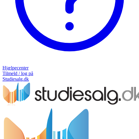
Hjælpecenter
Tilmeld / log på
Studiesalg.dk