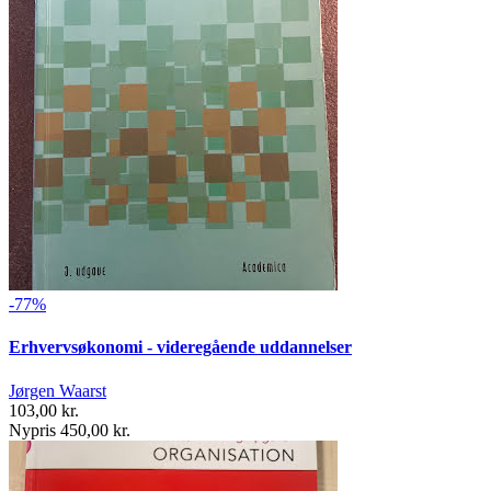
-77%
Erhvervsøkonomi - videregående uddannelser
Jørgen Waarst
103,00 kr.
Nypris 450,00 kr.