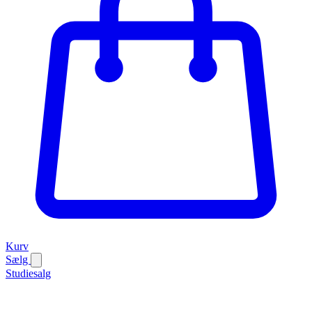
Kurv
Sælg
Studiesalg