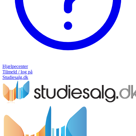
Hjælpecenter
Tilmeld / log på
Studiesalg.dk