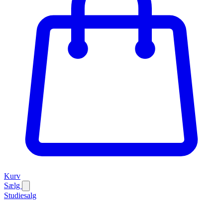
Kurv
Sælg
Studiesalg