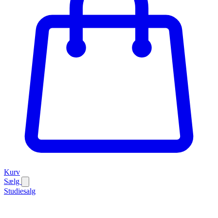
Kurv
Sælg
Studiesalg