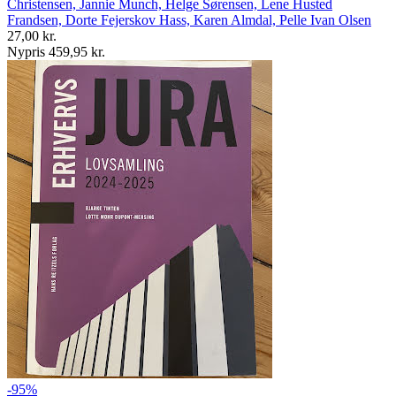
Christensen, Jannie Munch, Helge Sørensen, Lene Husted
Frandsen, Dorte Fejerskov Hass, Karen Almdal, Pelle Ivan Olsen
27,00 kr.
Nypris 459,95 kr.
-95%