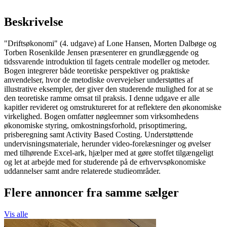
Beskrivelse
"Driftsøkonomi" (4. udgave) af Lone Hansen, Morten Dalbøge og
Torben Rosenkilde Jensen præsenterer en grundlæggende og
tidssvarende introduktion til fagets centrale modeller og metoder.
Bogen integrerer både teoretiske perspektiver og praktiske
anvendelser, hvor de metodiske overvejelser understøttes af
illustrative eksempler, der giver den studerende mulighed for at se
den teoretiske ramme omsat til praksis. I denne udgave er alle
kapitler revideret og omstruktureret for at reflektere den økonomiske
virkelighed. Bogen omfatter nøgleemner som virksomhedens
økonomiske styring, omkostningsforhold, prisoptimering,
prisberegning samt Activity Based Costing. Understøttende
undervisningsmateriale, herunder video-forelæsninger og øvelser
med tilhørende Excel-ark, hjælper med at gøre stoffet tilgængeligt
og let at arbejde med for studerende på de erhvervsøkonomiske
uddannelser samt andre relaterede studieområder.
Flere annoncer fra samme sælger
Vis alle