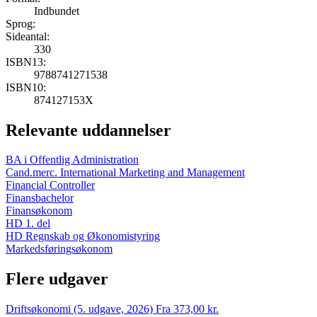
Indbundet
Sprog:
Sideantal:
330
ISBN13:
9788741271538
ISBN10:
874127153X
Relevante uddannelser
BA i Offentlig Administration
Cand.merc. International Marketing and Management
Financial Controller
Finansbachelor
Finansøkonom
HD 1. del
HD Regnskab og Økonomistyring
Markedsføringsøkonom
Flere udgaver
Driftsøkonomi (5. udgave, 2026)
Fra 373,00 kr.