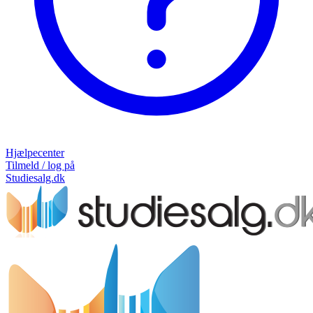
Hjælpecenter
Tilmeld / log på
Studiesalg.dk