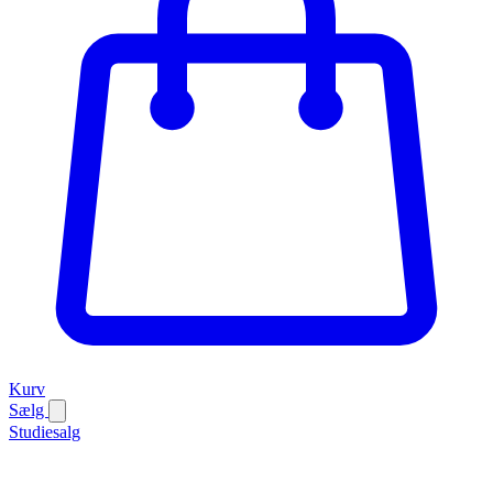
Kurv
Sælg
Studiesalg