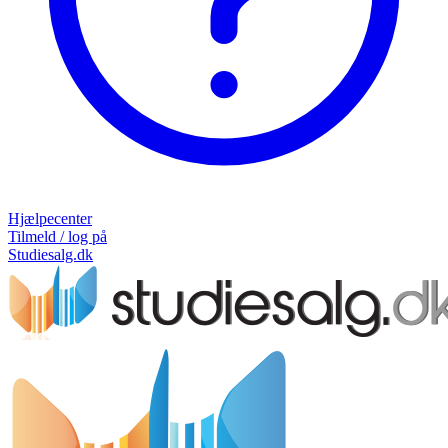
Hjælpecenter
Tilmeld / log på
Studiesalg.dk