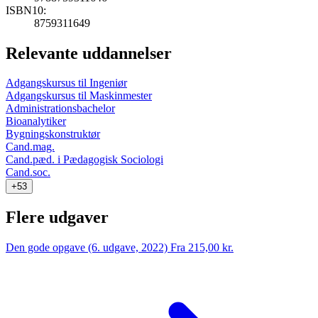
ISBN10:
8759311649
Relevante uddannelser
Adgangskursus til Ingeniør
Adgangskursus til Maskinmester
Administrationsbachelor
Bioanalytiker
Bygningskonstruktør
Cand.mag.
Cand.pæd. i Pædagogisk Sociologi
Cand.soc.
+53
Flere udgaver
Den gode opgave (6. udgave, 2022)
Fra 215,00 kr.