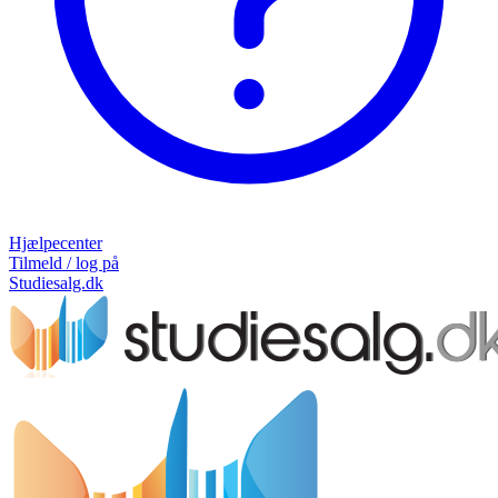
Hjælpecenter
Tilmeld / log på
Studiesalg.dk