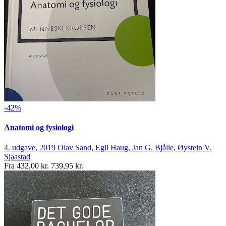
-42%
Anatomi og fysiologi
4. udgave, 2019
Olav Sand, Egil Haug, Jan G. Bjålie, Øystein V.
Sjaastad
Fra
432,00 kr.
739,95 kr.