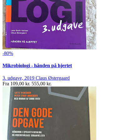
-80%
Mikrobiologi - hånden på hjertet
3. udgave, 2019
Claus Østergaard
Fra
109,00 kr.
555,00 kr.