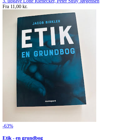
3. udgave
Lotte Rienecker, Peter Stray Jørgensen
Fra
11,00 kr.
-63%
Etik - en grundbog