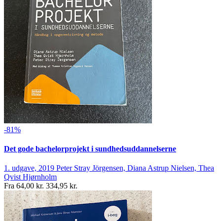
-81%
Det gode bachelorprojekt i sundhedsuddannelserne
1. udgave, 2019
Peter Stray Jörgensen, Diana Astrup Nielsen, Thea
Qvist Hjørnholm
Fra
64,00 kr.
334,95 kr.