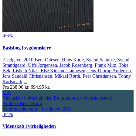
-66%
Basisbog i sygdomslære
2. udgave, 2010
Bent Ottesen, Hans Karle, Svend Schulze, Svend
Strandgaard, Uffe Jørgensen, Jacob Rosenberg, Frank Mirz, Toke
Bek, Lisbeth Nilas, Else Kirstine Tønnesen, Jens Thorup Andersen,
Jens Sandahl Christiansen, Mikael Rørth, Peer Christiansen, Tonny
Karlsmark,...
Fra
238,00 kr.
694,95 kr.
V
V
Videnskab i virkeligheden
En grundbog i videnskabsteori
Andreas Beck Holm
Samfundslitteratur · 1. udgave, 2011
-84%
Videnskab i virkeligheden