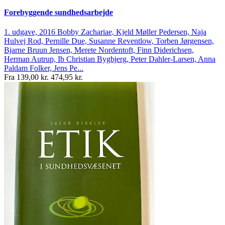
Forebyggende sundhedsarbejde
1. udgave, 2016
Bobby Zachariae, Kjeld Møller Pedersen, Naja
Hulvej Rod, Pernille Due, Susanne Reventlow, Torben Jørgensen,
Bjarne Bruun Jensen, Merete Nordentoft, Finn Diderichsen,
Herman Autrup, Ib Christian Bygbjerg, Peter Dahler-Larsen, Anna
Paldam Folker, Jens Pe...
Fra
139,00 kr.
474,95 kr.