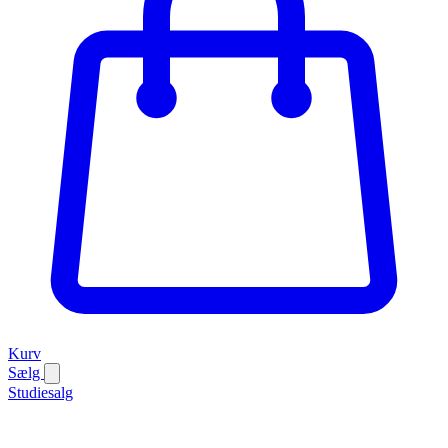
Kurv
Sælg
Studiesalg