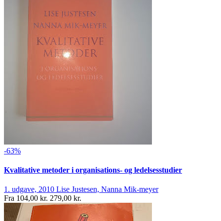
-63%
Kvalitative metoder i organisations- og ledelsesstudier
1. udgave, 2010
Lise Justesen, Nanna Mik-meyer
Fra
104,00 kr.
279,00 kr.