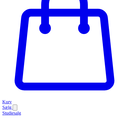
Kurv
Sælg
Studiesalg