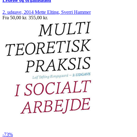
Ledelse og organisation
2. udgave, 2014
Mette Elting, Sverri Hammer
Fra
50,00 kr.
355,00 kr.
-73%