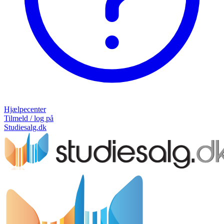
Hjælpecenter
Tilmeld / log på
Studiesalg.dk