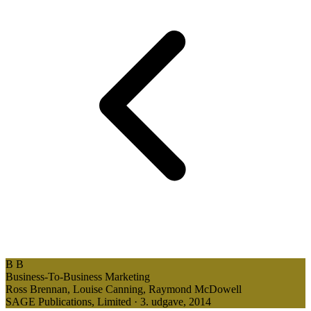
B
B
Business-To-Business Marketing
Ross Brennan, Louise Canning, Raymond McDowell
SAGE Publications, Limited · 3. udgave, 2014