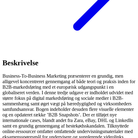
Beskrivelse
Business-To-Business Marketing præsenterer en grundig, men
alligevel koncentreret gennemgang af både teori og praksis inden for
B2B-markedsføring med et europæisk udgangspunkt i en
globaliseret verden. I denne tredje udgave er indholdet udvidet med
større fokus på digital markedsføring og sociale medier i B2B-
sammenhæng samt øget vægt på bæredygtighed og virksomheders
samfundsansvar. Bogen indeholder desuden flere visuelle elementer
og en opdateret række ’B2B Snapshots’. Der er tilføjet nye
internationale cases, blandt andet fra Zara, eBay, DHL og LinkedIn
samt en grundig gennemgang af hestekødsskandalen. Tilknyttede
online-ressourcer omfatter omfattende undervisningsmaterialer med
eksamensspørgsmål for undervisere og supplerende videolinks,