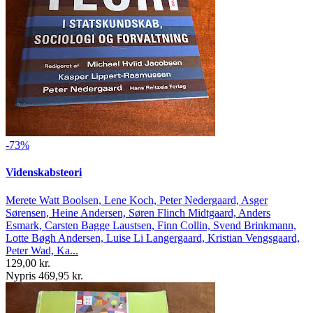
-73%
Videnskabsteori
Merete Watt Boolsen, Lene Koch, Peter Nedergaard, Asger
Sørensen, Heine Andersen, Søren Flinch Midtgaard, Anders
Esmark, Carsten Bagge Laustsen, Finn Collin, Svend Brinkmann,
Lotte Bøgh Andersen, Luise Li Langergaard, Kristian Vengsgaard,
Peter Wad, Ka...
129,00 kr.
Nypris 469,95 kr.