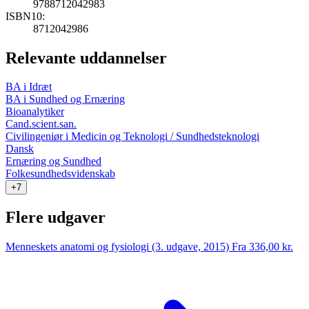
9788712042983
ISBN10:
8712042986
Relevante uddannelser
BA i Idræt
BA i Sundhed og Ernæring
Bioanalytiker
Cand.scient.san.
Civilingeniør i Medicin og Teknologi / Sundhedsteknologi
Dansk
Ernæring og Sundhed
Folkesundhedsvidenskab
+7
Flere udgaver
Menneskets anatomi og fysiologi (3. udgave, 2015)
Fra 336,00 kr.