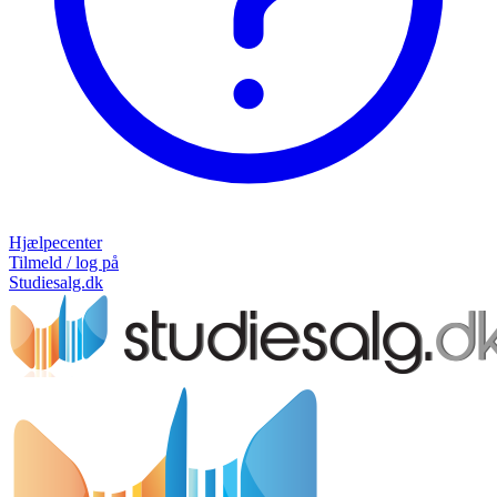
Hjælpecenter
Tilmeld / log på
Studiesalg.dk