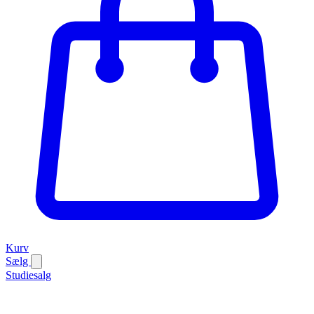
Kurv
Sælg
Studiesalg