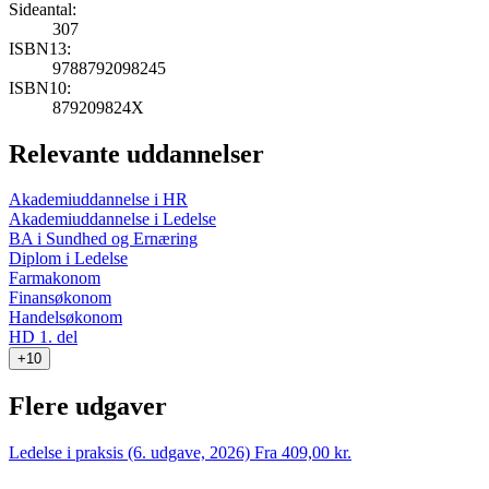
Sideantal:
307
ISBN13:
9788792098245
ISBN10:
879209824X
Relevante uddannelser
Akademiuddannelse i HR
Akademiuddannelse i Ledelse
BA i Sundhed og Ernæring
Diplom i Ledelse
Farmakonom
Finansøkonom
Handelsøkonom
HD 1. del
+10
Flere udgaver
Ledelse i praksis (6. udgave, 2026)
Fra 409,00 kr.