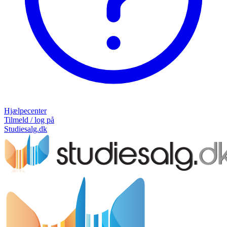
Hjælpecenter
Tilmeld / log på
Studiesalg.dk