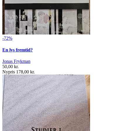
-72%
En lys fremtid?
Jonas Frykman
50,00 kr.
Nypris 178,00 kr.