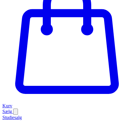
Kurv
Sælg
Studiesalg