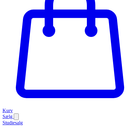
Kurv
Sælg
Studiesalg