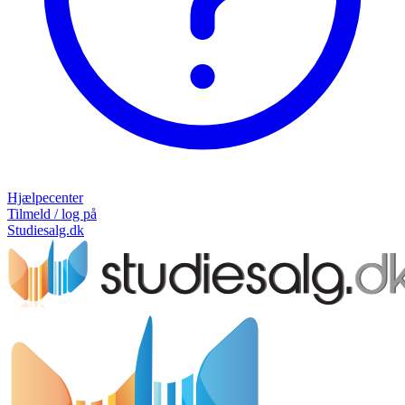
Hjælpecenter
Tilmeld / log på
Studiesalg.dk