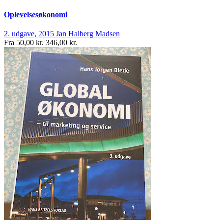
Oplevelsesøkonomi
2. udgave, 2015
Jan Halberg Madsen
Fra
50,00 kr.
346,00 kr.