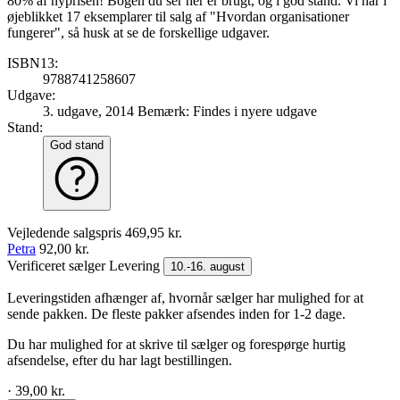
80% af nyprisen! Bogen du ser her er brugt, og i god stand. Vi har i
øjeblikket 17 eksemplarer til salg af "Hvordan organisationer
fungerer", så husk at se de forskellige udgaver.
ISBN13:
9788741258607
Udgave:
3. udgave, 2014
Bemærk: Findes i nyere udgave
Stand:
God stand
Vejledende salgspris
469,95 kr.
Petra
92,00 kr.
Verificeret sælger
Levering
10.-16. august
Leveringstiden afhænger af, hvornår sælger har mulighed for at
sende pakken. De fleste pakker afsendes inden for 1-2 dage.
Du har mulighed for at skrive til sælger og forespørge hurtig
afsendelse, efter du har lagt bestillingen.
· 39,00 kr.