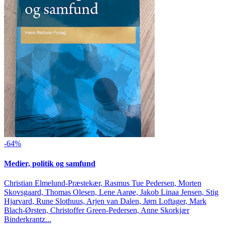
-64%
Medier, politik og samfund
Christian Elmelund-Præstekær, Rasmus Tue Pedersen, Morten
Skovsgaard, Thomas Olesen, Lene Aarøe, Jakob Linaa Jensen, Stig
Hjarvard, Rune Slothuus, Arjen van Dalen, Jørn Loftager, Mark
Blach-Ørsten, Christoffer Green-Pedersen, Anne Skorkjær
Binderkrantz...