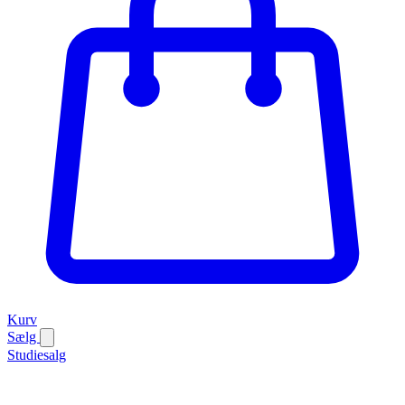
Kurv
Sælg
Studiesalg