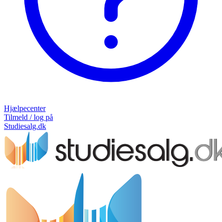
Hjælpecenter
Tilmeld / log på
Studiesalg.dk