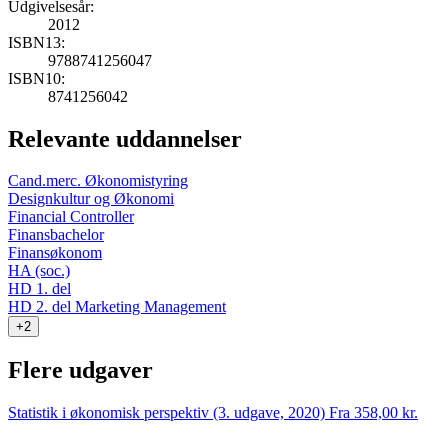
Udgivelsesår:
2012
ISBN13:
9788741256047
ISBN10:
8741256042
Relevante uddannelser
Cand.merc. Økonomistyring
Designkultur og Økonomi
Financial Controller
Finansbachelor
Finansøkonom
HA (soc.)
HD 1. del
HD 2. del Marketing Management
+2
Flere udgaver
Statistik i økonomisk perspektiv (3. udgave, 2020)
Fra 358,00 kr.