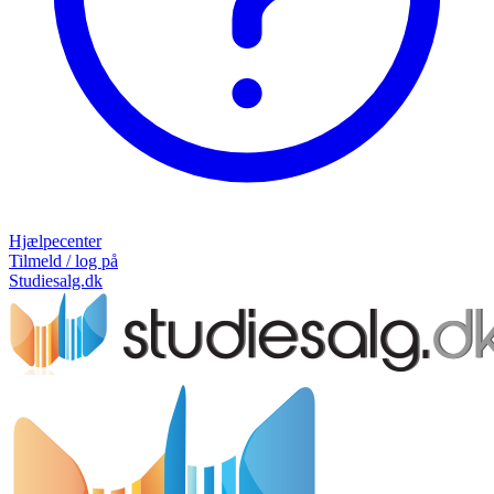
Hjælpecenter
Tilmeld / log på
Studiesalg.dk