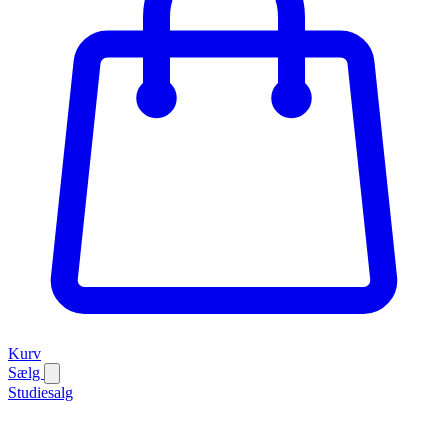
Kurv
Sælg
Studiesalg