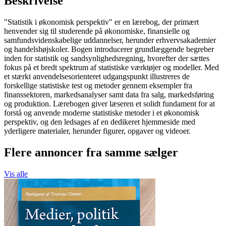
Beskrivelse
"Statistik i økonomisk perspektiv" er en lærebog, der primært
henvender sig til studerende på økonomiske, finansielle og
samfundsvidenskabelige uddannelser, herunder erhvervsakademier
og handelshøjskoler. Bogen introducerer grundlæggende begreber
inden for statistik og sandsynlighedsregning, hvorefter der sættes
fokus på et bredt spektrum af statistiske værktøjer og modeller. Med
et stærkt anvendelsesorienteret udgangspunkt illustreres de
forskellige statistiske test og metoder gennem eksempler fra
finanssektoren, markedsanalyser samt data fra salg, markedsføring
og produktion. Lærebogen giver læseren et solidt fundament for at
forstå og anvende moderne statistiske metoder i et økonomisk
perspektiv, og den ledsages af en dedikeret hjemmeside med
yderligere materialer, herunder figurer, opgaver og videoer.
Flere annoncer fra samme sælger
Vis alle