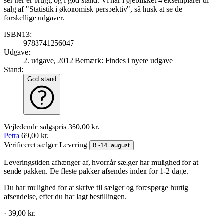
ser her er brugt, og i god stand. Vi har i øjeblikket 4 eksemplarer til
salg af "Statistik i økonomisk perspektiv", så husk at se de
forskellige udgaver.
ISBN13:
9788741256047
Udgave:
2. udgave, 2012
Bemærk: Findes i nyere udgave
Stand:
God stand
Vejledende salgspris
360,00 kr.
Petra
69,00 kr.
Verificeret sælger
Levering
8.-14. august
Leveringstiden afhænger af, hvornår sælger har mulighed for at
sende pakken. De fleste pakker afsendes inden for 1-2 dage.
Du har mulighed for at skrive til sælger og forespørge hurtig
afsendelse, efter du har lagt bestillingen.
· 39,00 kr.