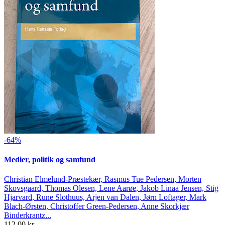
-64%
Medier, politik og samfund
Christian Elmelund-Præstekær, Rasmus Tue Pedersen, Morten
Skovsgaard, Thomas Olesen, Lene Aarøe, Jakob Linaa Jensen, Stig
Hjarvard, Rune Slothuus, Arjen van Dalen, Jørn Loftager, Mark
Blach-Ørsten, Christoffer Green-Pedersen, Anne Skorkjær
Binderkrantz...
112,00 kr.