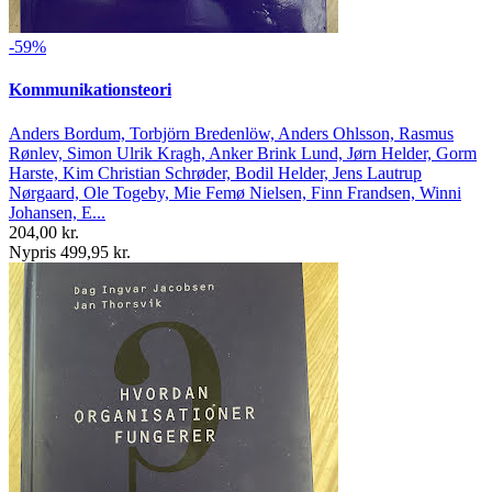
-59%
Kommunikationsteori
Anders Bordum, Torbjörn Bredenlöw, Anders Ohlsson, Rasmus
Rønlev, Simon Ulrik Kragh, Anker Brink Lund, Jørn Helder, Gorm
Harste, Kim Christian Schrøder, Bodil Helder, Jens Lautrup
Nørgaard, Ole Togeby, Mie Femø Nielsen, Finn Frandsen, Winni
Johansen, E...
204,00 kr.
Nypris 499,95 kr.