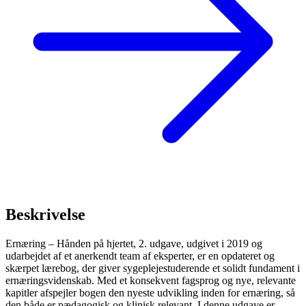
Beskrivelse
Ernæring – Hånden på hjertet, 2. udgave, udgivet i 2019 og
udarbejdet af et anerkendt team af eksperter, er en opdateret og
skærpet lærebog, der giver sygeplejestuderende et solidt fundament i
ernæringsvidenskab. Med et konsekvent fagsprog og nye, relevante
kapitler afspejler bogen den nyeste udvikling inden for ernæring, så
den både er pædagogisk og klinisk relevant. I denne udgave er