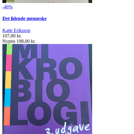
-46%
Det lidende menneske
Katie Eriksson
107,00 kr.
Nypris 198,00 kr.