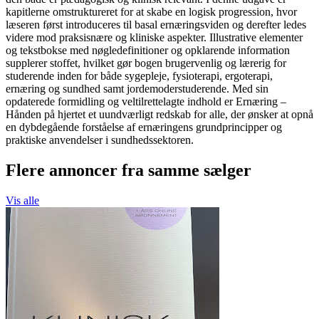
kapitlerne omstruktureret for at skabe en logisk progression, hvor
læseren først introduceres til basal ernæringsviden og derefter ledes
videre mod praksisnære og kliniske aspekter. Illustrative elementer
og tekstbokse med nøgledefinitioner og opklarende information
supplerer stoffet, hvilket gør bogen brugervenlig og lærerig for
studerende inden for både sygepleje, fysioterapi, ergoterapi,
ernæring og sundhed samt jordemoderstuderende. Med sin
opdaterede formidling og veltilrettelagte indhold er Ernæring –
Hånden på hjertet et uundværligt redskab for alle, der ønsker at opnå
en dybdegående forståelse af ernæringens grundprincipper og
praktiske anvendelser i sundhedssektoren.
Flere annoncer fra samme sælger
Vis alle