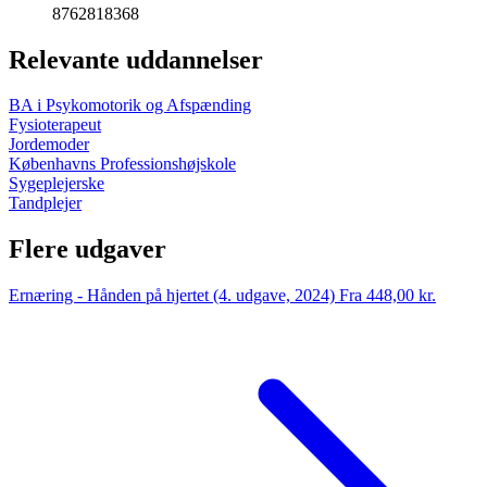
8762818368
Relevante uddannelser
BA i Psykomotorik og Afspænding
Fysioterapeut
Jordemoder
Københavns Professionshøjskole
Sygeplejerske
Tandplejer
Flere udgaver
Ernæring - Hånden på hjertet (4. udgave, 2024)
Fra 448,00 kr.