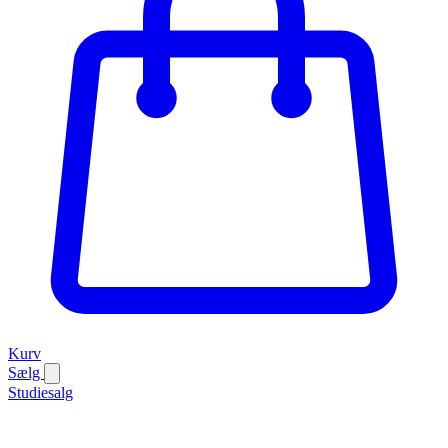
Kurv
Sælg
Studiesalg