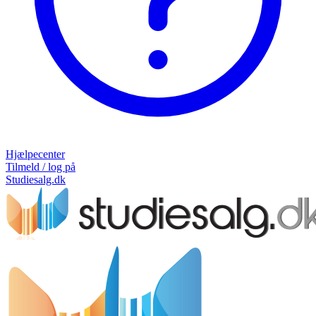
Hjælpecenter
Tilmeld / log på
Studiesalg.dk