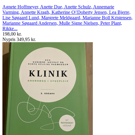
Agnete Hoffmeyer, Anette Due, Anette Schulz, Annemarie
Varming, Annette Kragh, Katherine O\'Doherty Jensen, Lea Bjerre,
Lise Søgaard Lund, Margrete Meldgaard, Marianne Boll Kristensen,
Marianne Søgaard Andersen, Mulle Signe Nielsen, Peter Plant,
Rikke...
198,00 kr.
Nypris 349,95 kr.