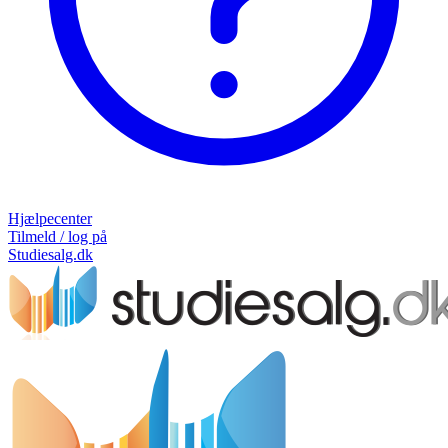
Hjælpecenter
Tilmeld / log på
Studiesalg.dk