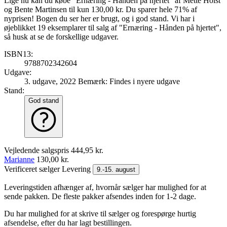
Lige nu kan du købe "Ernæring - Hånden på hjertet" af Mette Holst
og Bente Martinsen til kun 130,00 kr. Du sparer hele 71% af
nyprisen! Bogen du ser her er brugt, og i god stand. Vi har i
øjeblikket 19 eksemplarer til salg af "Ernæring - Hånden på hjertet",
så husk at se de forskellige udgaver.
ISBN13:
9788702342604
Udgave:
3. udgave, 2022
Bemærk: Findes i nyere udgave
Stand:
God stand
Vejledende salgspris
444,95 kr.
Marianne
130,00 kr.
Verificeret sælger
Levering
9.-15. august
Leveringstiden afhænger af, hvornår sælger har mulighed for at
sende pakken. De fleste pakker afsendes inden for 1-2 dage.
Du har mulighed for at skrive til sælger og forespørge hurtig
afsendelse, efter du har lagt bestillingen.