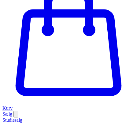
Kurv
Sælg
Studiesalg