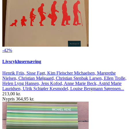
-42%
Livscyklusernæring
Henrik Friis, Sisse Fagt, Kim Fleischer Michaelsen, Margrethe
Nielsen, Christian Mølgaard, Christian Stenbak Larsen, Ellen Trolle,
Helen Lyng Hansen, Jens Kofod, Anne Marie Beck, Astrid Marie
Lauridsen, Ulrik Schiøler Kesmodel, Louise Bergmann Sørensen...
213,00 kr.
Nypris 364,95 kr.