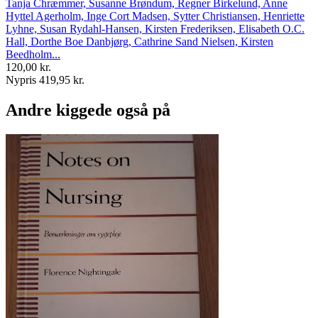
Tanja Chræmmer, Susanne Brøndum, Regner Birkelund, Anne
Hyttel Agerholm, Inge Cort Madsen, Sytter Christiansen, Henriette
Lyhne, Susan Rydahl-Hansen, Kirsten Frederiksen, Elisabeth O.C.
Hall, Dorthe Boe Danbjørg, Cathrine Sand Nielsen, Kirsten
Beedholm...
120,00 kr.
Nypris 419,95 kr.
Andre kiggede også på