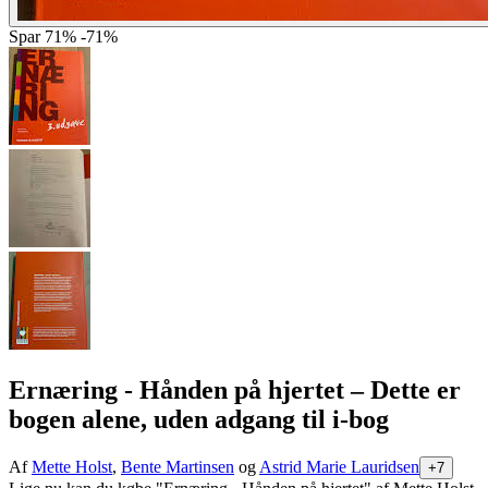
Spar
71%
-71%
Ernæring - Hånden på hjertet
– Dette er
bogen alene, uden adgang til i-bog
Af
Mette Holst
,
Bente Martinsen
og
Astrid Marie Lauridsen
+7