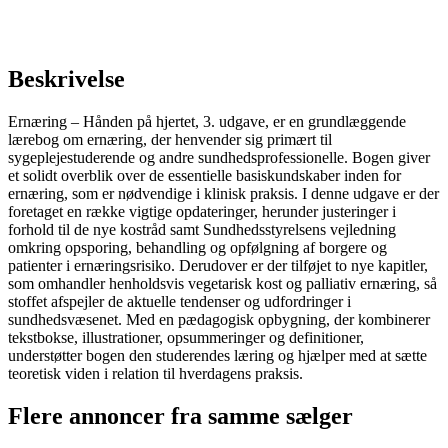
Beskrivelse
Ernæring – Hånden på hjertet, 3. udgave, er en grundlæggende
lærebog om ernæring, der henvender sig primært til
sygeplejestuderende og andre sundhedsprofessionelle. Bogen giver
et solidt overblik over de essentielle basiskundskaber inden for
ernæring, som er nødvendige i klinisk praksis. I denne udgave er der
foretaget en række vigtige opdateringer, herunder justeringer i
forhold til de nye kostråd samt Sundhedsstyrelsens vejledning
omkring opsporing, behandling og opfølgning af borgere og
patienter i ernæringsrisiko. Derudover er der tilføjet to nye kapitler,
som omhandler henholdsvis vegetarisk kost og palliativ ernæring, så
stoffet afspejler de aktuelle tendenser og udfordringer i
sundhedsvæsenet. Med en pædagogisk opbygning, der kombinerer
tekstbokse, illustrationer, opsummeringer og definitioner,
understøtter bogen den studerendes læring og hjælper med at sætte
teoretisk viden i relation til hverdagens praksis.
Flere annoncer fra samme sælger