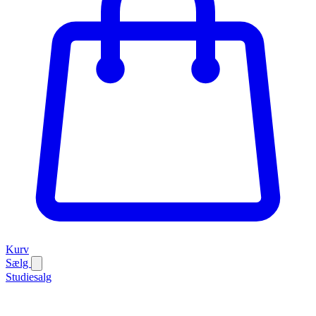
Kurv
Sælg
Studiesalg