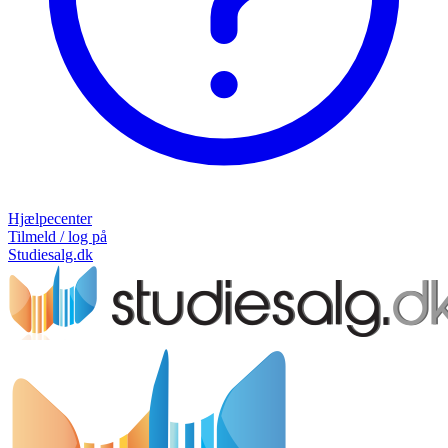
Hjælpecenter
Tilmeld / log på
Studiesalg.dk