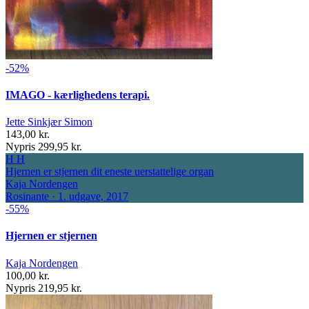
-52%
IMAGO - kærlighedens terapi.
Jette Sinkjær Simon
143,00 kr.
Nypris 299,95 kr.
H
H
Hjernen er stjernen
dit eneste uerstattelige organ
Kaja Nordengen
Rosinante · 1. udgave, 2017
-55%
Hjernen er stjernen
Kaja Nordengen
100,00 kr.
Nypris 219,95 kr.