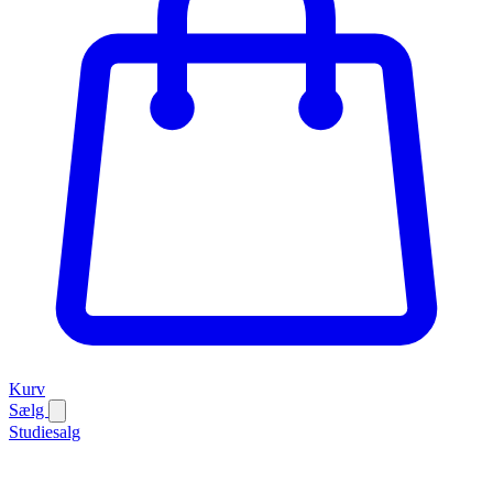
Kurv
Sælg
Studiesalg