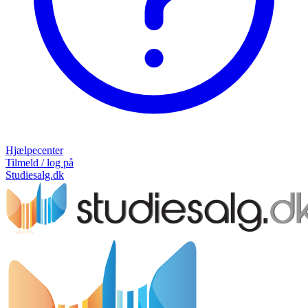
Hjælpecenter
Tilmeld / log på
Studiesalg.dk