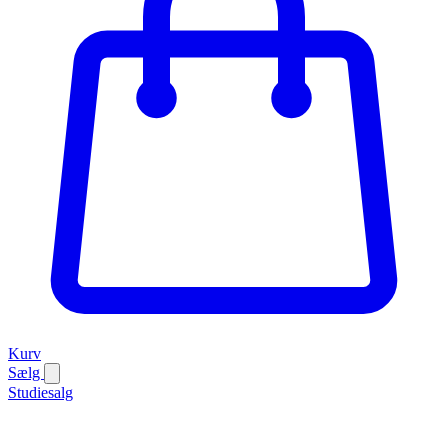
Kurv
Sælg
Studiesalg