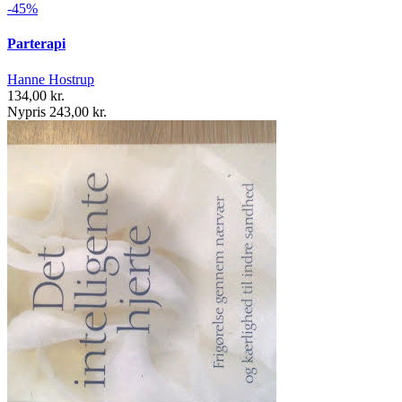
-45%
Parterapi
Hanne Hostrup
134,00 kr.
Nypris 243,00 kr.