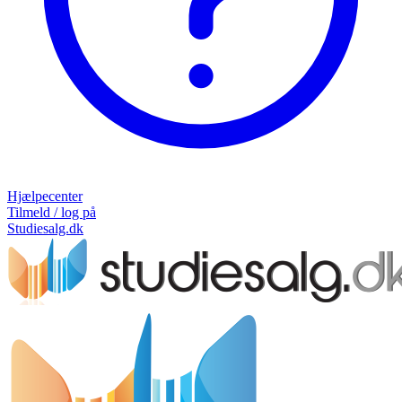
Hjælpecenter
Tilmeld / log på
Studiesalg.dk