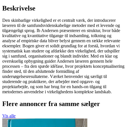
Beskrivelse
Den skinbarlige virkelighed er et centralt værk, der introducerer
læseren til de samfundsvidenskabelige metoder med et levende og
tilgængeligt sprog. Ib Andersen præsenterer en struktur, hvor både
kvalitative og kvantitative tilgange til indsamling, tolkning og
analyse af empiriske data bliver belyst gennem en række relevante
eksempler. Bogen giver et solidt grundlag for at forstå, hvordan vi
systematisk kan studere og afdække den virkelighed, der udspiller
sig i samfund, organisationer og blandt individer. Med en klar og
overskuelig opbygning guider Andersen læseren gennem hele
processen – fra den spæde idéfase, hvor projektets konceptualisering
finder sted, til den afsluttende formidling af
undersøgelsesresultaterne. Værket henvender sig særligt til
studerende og praktikere, der arbejder med opgave- og
projektarbejde, og som har brug for en hands-on tilgang til
metodernes anvendelse i virkelighedens komplekse landskab.
Flere annoncer fra samme sælger
Vis alle