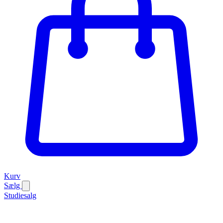
Kurv
Sælg
Studiesalg