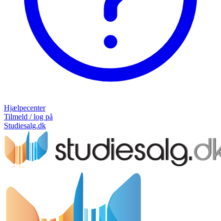
Hjælpecenter
Tilmeld / log på
Studiesalg.dk