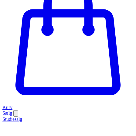
Kurv
Sælg
Studiesalg