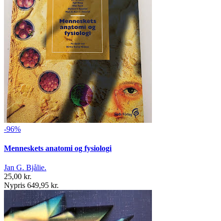
-96%
Menneskets anatomi og fysiologi
Jan G. Bjålie.
25,00 kr.
Nypris 649,95 kr.