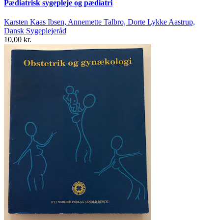
Pædiatrisk sygepleje og pædiatri
Karsten Kaas Ibsen, Annemette Talbro, Dorte Lykke Aastrup,
Dansk Sygeplejeråd
10,00 kr.