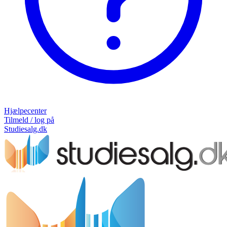
Hjælpecenter
Tilmeld / log på
Studiesalg.dk