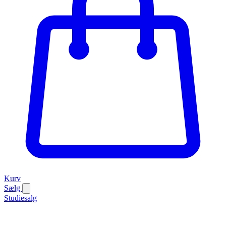
Kurv
Sælg
Studiesalg