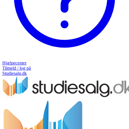
Hjælpecenter
Tilmeld / log på
Studiesalg.dk