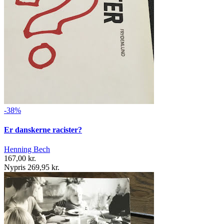
-38%
Er danskerne racister?
Henning Bech
167,00 kr.
Nypris 269,95 kr.