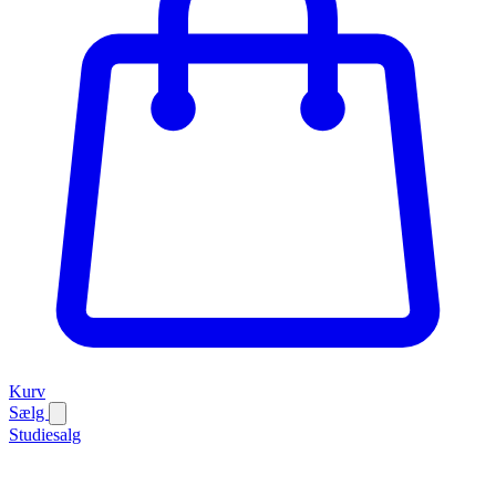
Kurv
Sælg
Studiesalg