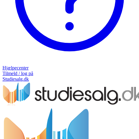
Hjælpecenter
Tilmeld / log på
Studiesalg.dk