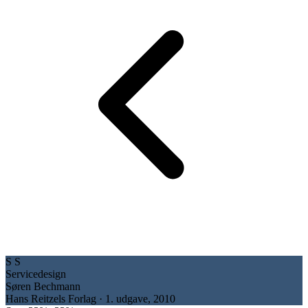
S
S
Servicedesign
Søren Bechmann
Hans Reitzels Forlag · 1. udgave, 2010