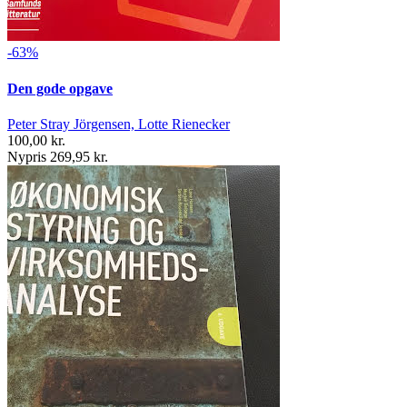
-63%
Den gode opgave
Peter Stray Jörgensen, Lotte Rienecker
100,00 kr.
Nypris 269,95 kr.