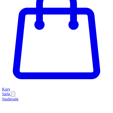
Kurv
Sælg
Studiesalg