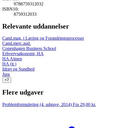
9788759312032
ISBN10:
8759312033
Relevante uddannelser
Cand.mag. i Læring og Forandringsprocesser
Cand.merc.aud.
Copenhagen Business School
Erhvervsøkonomi, HA
HA Almen
HA (it.)
Idræt og Sundhed
Jura
+7
Flere udgaver
Problemformulering (4. udgave, 2014)
Fra 29,00 kr.