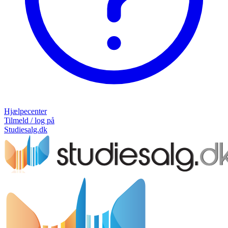
Hjælpecenter
Tilmeld / log på
Studiesalg.dk