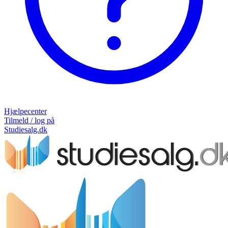
Hjælpecenter
Tilmeld / log på
Studiesalg.dk