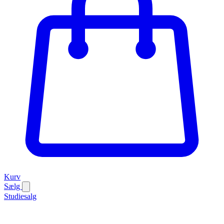
Kurv
Sælg
Studiesalg