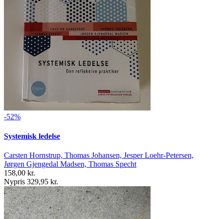
-52%
Systemisk ledelse
Carsten Hornstrup, Thomas Johansen, Jesper Loehr-Petersen,
Jørgen Gjengedal Madsen, Thomas Specht
158,00 kr.
Nypris 329,95 kr.