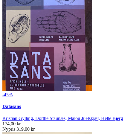
-45%
Datasans
Kristian Gylling, Dorthe Staunæs, Malou Juelskjær, Helle Bjerg
174,00 kr.
Nypris 319,00 kr.