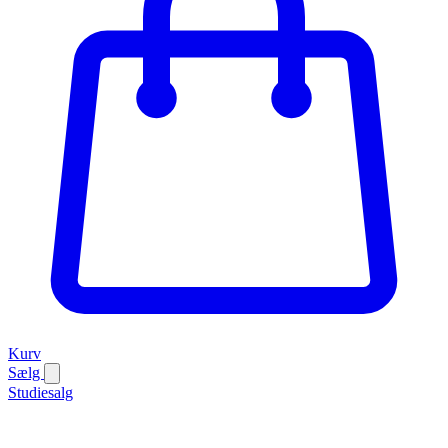
Kurv
Sælg
Studiesalg