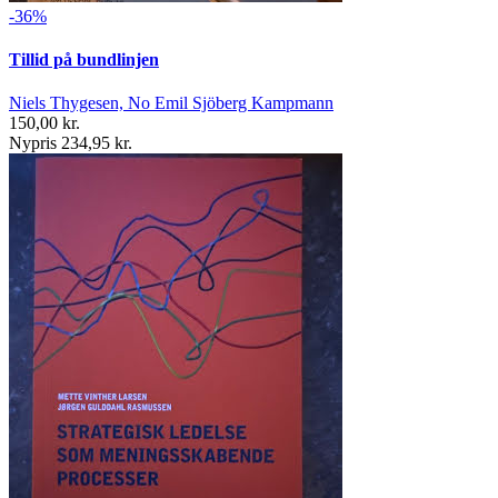
-36%
Tillid på bundlinjen
Niels Thygesen, No Emil Sjöberg Kampmann
150,00 kr.
Nypris 234,95 kr.