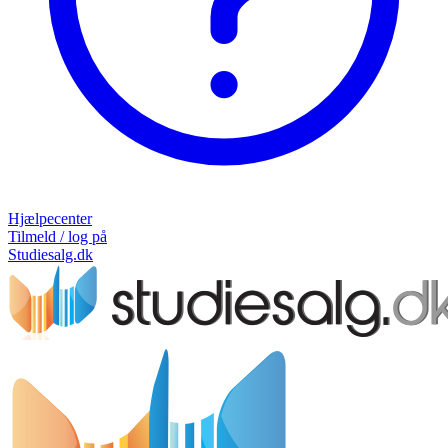
Hjælpecenter
Tilmeld / log på
Studiesalg.dk