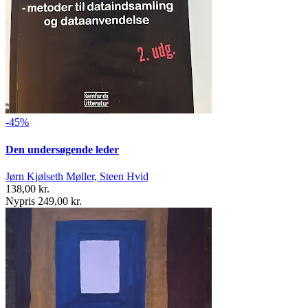
-45%
Den undersøgende leder
Jørn Kjølseth Møller, Steen Hvid
138,00 kr.
Nypris 249,00 kr.