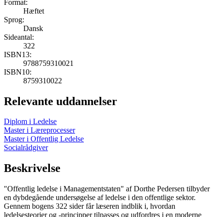
Format:
Hæftet
Sprog:
Dansk
Sideantal:
322
ISBN13:
9788759310021
ISBN10:
8759310022
Relevante uddannelser
Diplom i Ledelse
Master i Læreprocesser
Master i Offentlig Ledelse
Socialrådgiver
Beskrivelse
"Offentlig ledelse i Managementstaten" af Dorthe Pedersen tilbyder
en dybdegående undersøgelse af ledelse i den offentlige sektor.
Gennem bogens 322 sider får læseren indblik i, hvordan
ledelsesteorier og -principper tilpasses og udfordres i en moderne