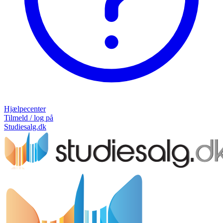
Hjælpecenter
Tilmeld / log på
Studiesalg.dk