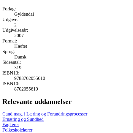
Forlag:
Gyldendal
Udgave:
2
Udgivelsesår:
2007
Format:
Hæftet
Sprog:
Dansk
Sideantal:
319
ISBN13:
9788702055610
ISBN10:
8702055619
Relevante uddannelser
Cand.mag. i Læring og Forandringsprocesser
Ernæring og Sundhed
Faglærer
Folkeskolelærer