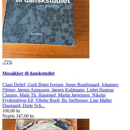
-71%
Mosaikker til danskstudiet
Claus Detlef, Gurli Bjørn Iversen, Jeppe Bundsgaard, Johannes
Fibiger, Jørgen Asmussen, Jørgen Kuhlmann, Lisbet Hastrup
Clausen, Mads Th. Haugsted, Martin Jørgensen, Nikolaj
Frydensbjerg Elf, Vibeke Boelt, Bo Steffensen, Line Møller
Daugaard, Dorte Sch...
100,00 kr.
Nypris 347,00 kr.