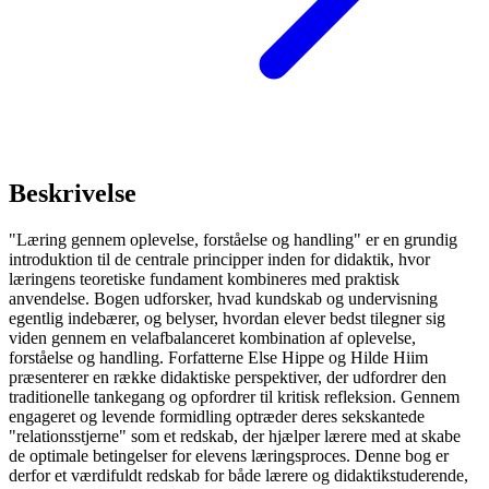
Beskrivelse
"Læring gennem oplevelse, forståelse og handling" er en grundig
introduktion til de centrale principper inden for didaktik, hvor
læringens teoretiske fundament kombineres med praktisk
anvendelse. Bogen udforsker, hvad kundskab og undervisning
egentlig indebærer, og belyser, hvordan elever bedst tilegner sig
viden gennem en velafbalanceret kombination af oplevelse,
forståelse og handling. Forfatterne Else Hippe og Hilde Hiim
præsenterer en række didaktiske perspektiver, der udfordrer den
traditionelle tankegang og opfordrer til kritisk refleksion. Gennem
engageret og levende formidling optræder deres sekskantede
"relationsstjerne" som et redskab, der hjælper lærere med at skabe
de optimale betingelser for elevens læringsproces. Denne bog er
derfor et værdifuldt redskab for både lærere og didaktikstuderende,