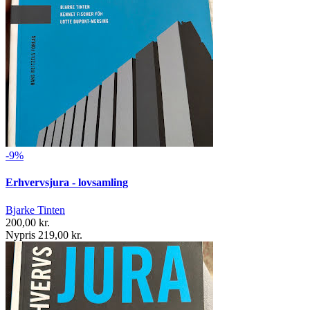
-9%
Erhvervsjura - lovsamling
Bjarke Tinten
200,00 kr.
Nypris 219,00 kr.