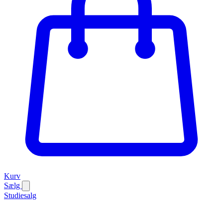
Kurv
Sælg
Studiesalg