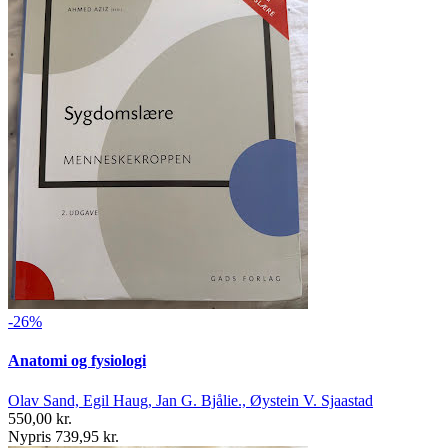
-26%
Anatomi og fysiologi
Olav Sand, Egil Haug, Jan G. Bjålie., Øystein V. Sjaastad
550,00 kr.
Nypris 739,95 kr.