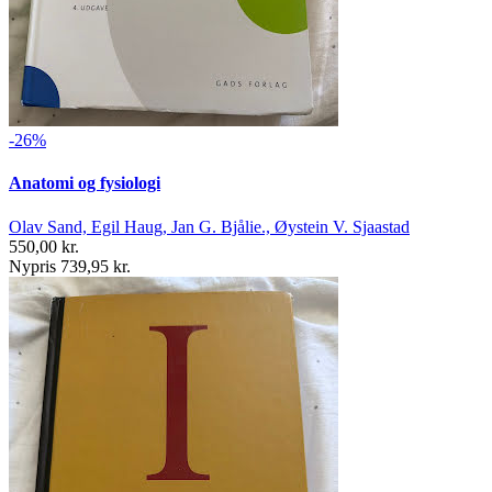
-26%
Anatomi og fysiologi
Olav Sand, Egil Haug, Jan G. Bjålie., Øystein V. Sjaastad
550,00 kr.
Nypris 739,95 kr.