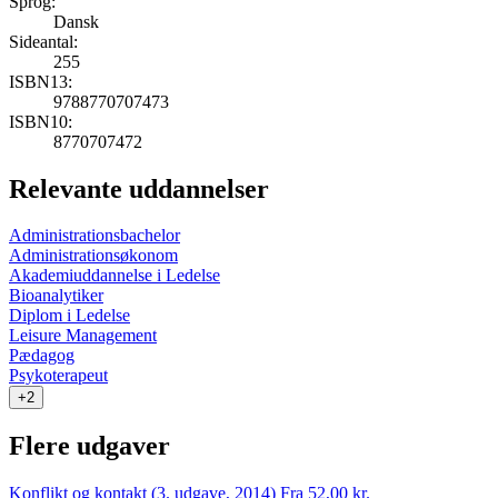
Sprog:
Dansk
Sideantal:
255
ISBN13:
9788770707473
ISBN10:
8770707472
Relevante uddannelser
Administrationsbachelor
Administrationsøkonom
Akademiuddannelse i Ledelse
Bioanalytiker
Diplom i Ledelse
Leisure Management
Pædagog
Psykoterapeut
+2
Flere udgaver
Konflikt og kontakt (3. udgave, 2014)
Fra 52,00 kr.