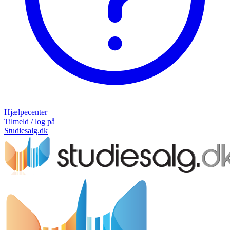
Hjælpecenter
Tilmeld / log på
Studiesalg.dk