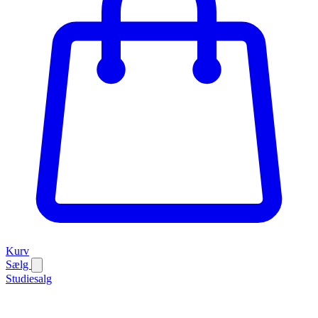
Kurv
Sælg
Studiesalg