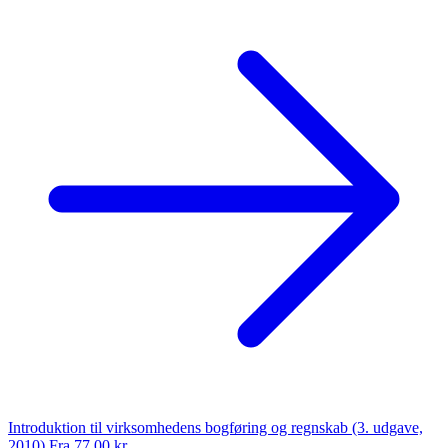
Introduktion til virksomhedens bogføring og regnskab (3. udgave,
2010)
Fra 77,00 kr.