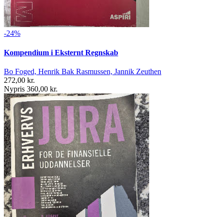
-24%
Kompendium i Eksternt Regnskab
Bo Foged, Henrik Bak Rasmussen, Jannik Zeuthen
272,00 kr.
Nypris 360,00 kr.