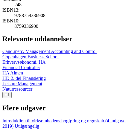
248
ISBN13:
9788759336908
ISBN10:
8759336900
Relevante uddannelser
Cand.merc. Management Accounting and Control
Copenhagen Business School
Erhvervsøkonomi, HA
Financial Controller
HA Almen
HD 2. del Finansiering
Leisure Management
Naturressourcer
+1
Flere udgaver
Introduktion til virksomhedens bogføring og regnskab (4. udgave,
2019)
Utilgængelig