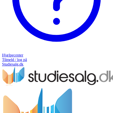
Hjælpecenter
Tilmeld / log på
Studiesalg.dk