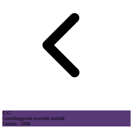
G
G
Grundlæggende teoretisk statistik
Faustus · 2008