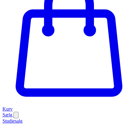
Kurv
Sælg
Studiesalg